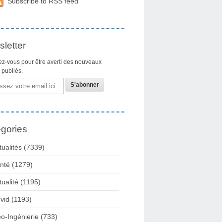
Subscribe to RSS feed
letter
z-vous pour être averti des nouveaux
s publiés.
gories
tualités
(7339)
nté
(1279)
tualité
(1195)
vid
(1193)
o-Ingénierie
(733)