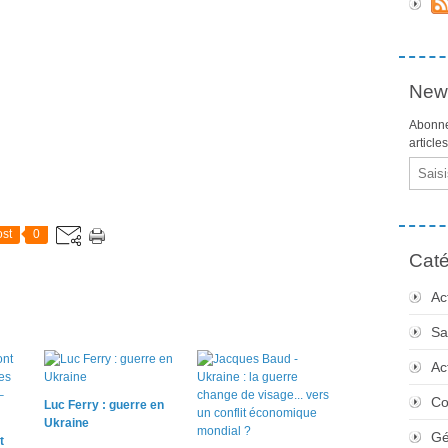
News
Abonne
article
Email
st
0
Caté
Ac
Sa
Ac
Co
Luc Ferry : guerre en
Ukraine
Gé
t