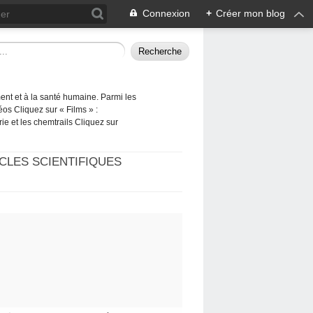
Connexion
+
Créer mon blog
ement et à la santé humaine. Parmi les
éos Cliquez sur « Films » :
rie et les chemtrails Cliquez sur
CLES SCIENTIFIQUES