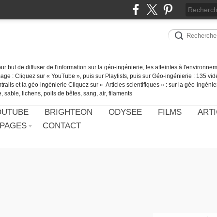
our but de diffuser de l'information sur la géo-ingénierie, les atteintes à l'environn
ge : Cliquez sur « YouTube », puis sur Playlists, puis sur Géo-ingénierie : 135 vid
ails et la géo-ingénierie Cliquez sur « Articles scientifiques » : sur la géo-ingénie
 sable, lichens, poils de bêtes, sang, air, filaments
OUTUBE
BRIGHTEON
ODYSEE
FILMS
ARTI
PAGES
CONTACT