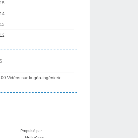
15
14
13
12
s
100 Vidéos sur la géo-ingénierie
Propulsé par
HelloAsso