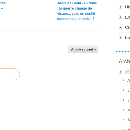
rres
Jacques Baud - Ukraine
Uk
 –
: la guerre change de
visage... vers un conflit
Ef
économique mondial ?
Cl
En
Article suivant »
Arch
20
A
J
J
M
A
M