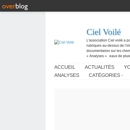
Ciel Voilé
L'association Ciel voilé a p
rubriques au-dessus de l’ima
documentaires sur les chemtr
« Analyses » : eaux de pluie,
ACCUEIL
ACTUALITÉS
Y
ANALYSES
CATÉGORIES