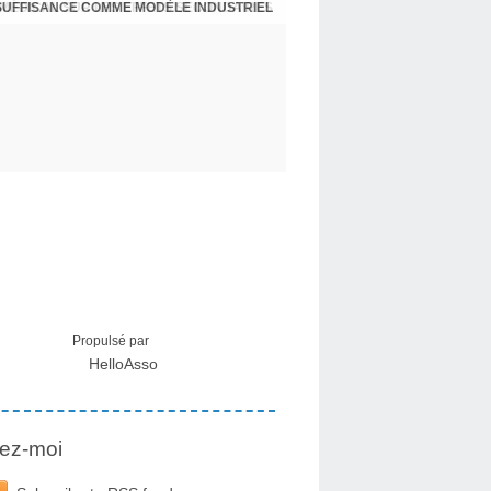
NSUFFISANCE COMME MODÈLE INDUSTRIEL
 MÉDICAL SUR LES EFFETS SECONDAIRES
Propulsé par
HelloAsso
ez-moi