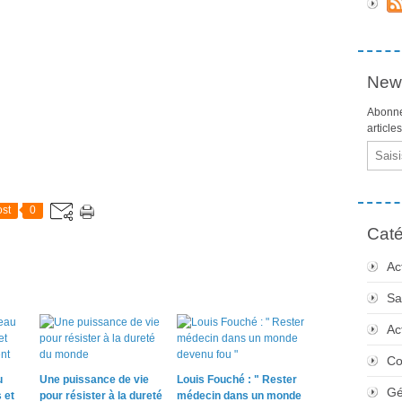
News
Abonne
article
Email
st
0
Caté
Ac
Sa
Ac
Co
u
Une puissance de vie
Louis Fouché : " Rester
Gé
 et
pour résister à la dureté
médecin dans un monde