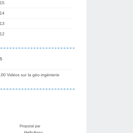
15
14
13
12
s
100 Vidéos sur la géo-ingénierie
Propulsé par
HelloAsso