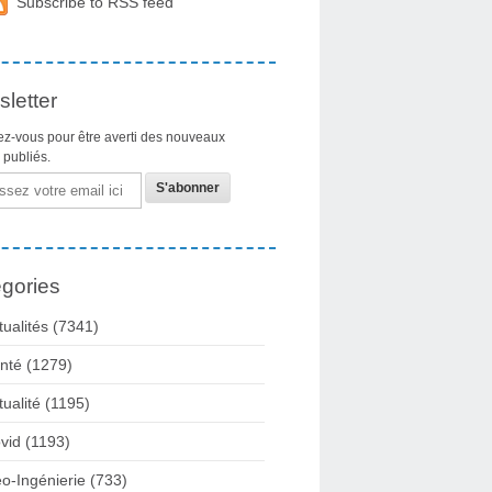
Subscribe to RSS feed
letter
z-vous pour être averti des nouveaux
s publiés.
gories
tualités
(7341)
nté
(1279)
tualité
(1195)
vid
(1193)
o-Ingénierie
(733)