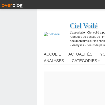
Ciel Voilé
L'association Ciel voilé a p
rubriques au-dessus de l’ima
documentaires sur les chemtr
« Analyses » : eaux de pluie,
ACCUEIL
ACTUALITÉS
Y
ANALYSES
CATÉGORIES