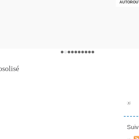
AUTOROUT
osolisé
Suiv