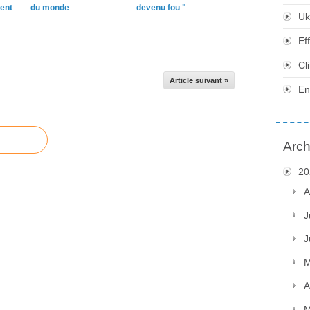
ent
du monde
devenu fou "
Uk
Ef
Cl
Article suivant »
En
Arch
20
A
J
J
M
A
M