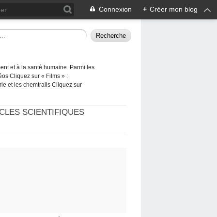
Connexion
+
Créer mon blog
ement et à la santé humaine. Parmi les
éos Cliquez sur « Films » :
rie et les chemtrails Cliquez sur
CLES SCIENTIFIQUES