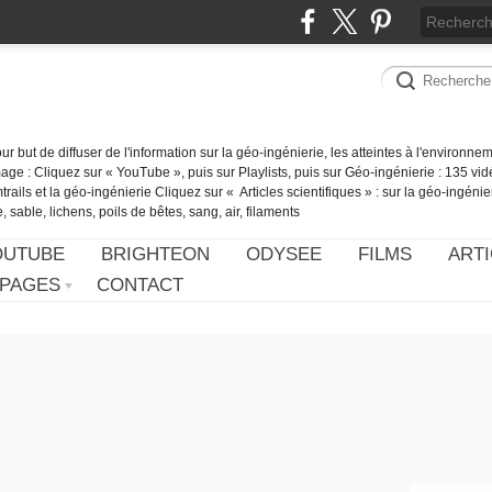
our but de diffuser de l'information sur la géo-ingénierie, les atteintes à l'environn
ge : Cliquez sur « YouTube », puis sur Playlists, puis sur Géo-ingénierie : 135 vid
ails et la géo-ingénierie Cliquez sur « Articles scientifiques » : sur la géo-ingénie
 sable, lichens, poils de bêtes, sang, air, filaments
OUTUBE
BRIGHTEON
ODYSEE
FILMS
ARTI
PAGES
CONTACT