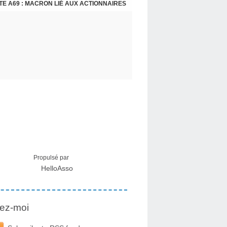
E A69 : MACRON LIÉ AUX ACTIONNAIRES
CRISE MIGRATOIRE À CEUTA : UN JEUNE FRANÇAIS SUR PLACE RÉTABLIT LES FAITS ! - RAPHAËL AYMA
Propulsé par
HelloAsso
ez-moi