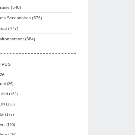
raine
(640)
fets Secondaires
(576)
imat
(477)
vironnement
(384)
ives
26
oût
(26)
uillet
(163)
uin
(168)
ai
(173)
vril
(160)
ars