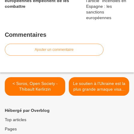
européennes empêchent de les
combattre
Commentaires
Ajouter un commentaire
< Soros, Open Society -
Le soutien à l’Ukraine est la
Thibault Kerlirzin
plus grande arnaque visant
à diviser le pays entre
entreprises >
Hébergé par Overblog
Top articles
Pages