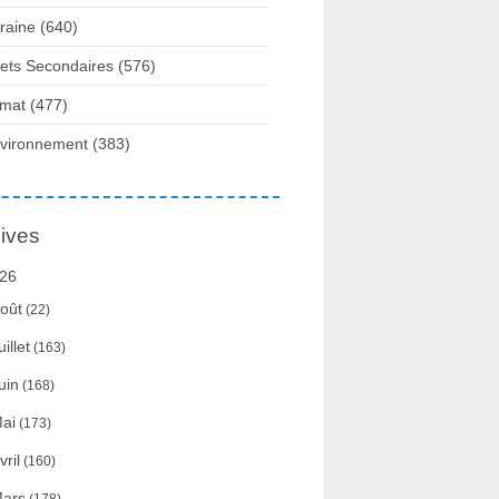
raine
(640)
fets Secondaires
(576)
imat
(477)
vironnement
(383)
ives
26
oût
(22)
uillet
(163)
uin
(168)
ai
(173)
vril
(160)
ars