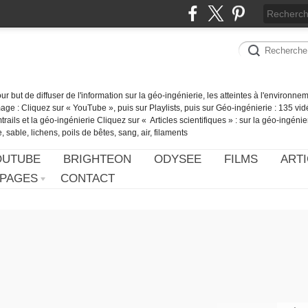
our but de diffuser de l'information sur la géo-ingénierie, les atteintes à l'environn
ge : Cliquez sur « YouTube », puis sur Playlists, puis sur Géo-ingénierie : 135 vid
ails et la géo-ingénierie Cliquez sur « Articles scientifiques » : sur la géo-ingénie
 sable, lichens, poils de bêtes, sang, air, filaments
OUTUBE
BRIGHTEON
ODYSEE
FILMS
ARTI
PAGES
CONTACT