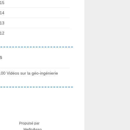
15
14
13
12
s
100 Vidéos sur la géo-ingénierie
Propulsé par
HelloAsso