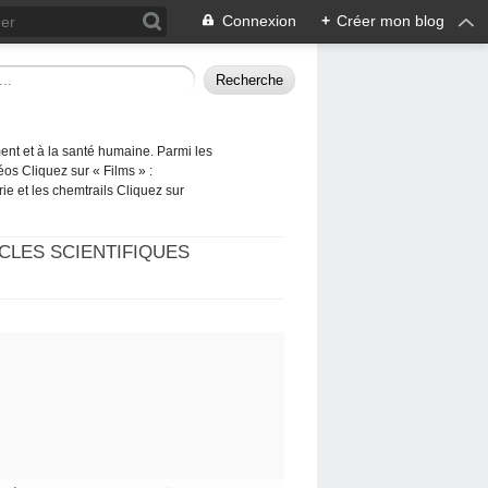
Connexion
+
Créer mon blog
ement et à la santé humaine. Parmi les
éos Cliquez sur « Films » :
rie et les chemtrails Cliquez sur
CLES SCIENTIFIQUES