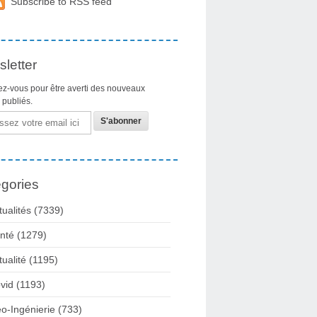
Subscribe to RSS feed
letter
z-vous pour être averti des nouveaux
s publiés.
gories
tualités
(7339)
nté
(1279)
tualité
(1195)
vid
(1193)
o-Ingénierie
(733)