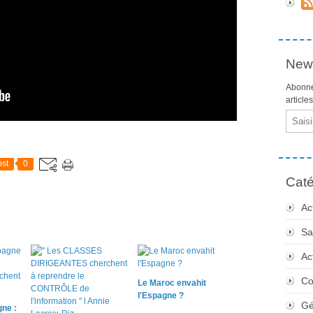
News
Abonne
article
Email
st
0
Caté
Ac
Sa
Ac
Co
Le Maroc envahit
l'Espagne ?
Gé
ne :