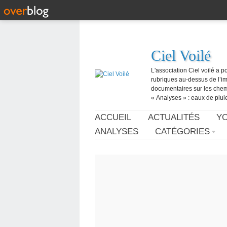
Ciel Voilé
L'association Ciel voilé a p
rubriques au-dessus de l’ima
documentaires sur les chemtr
« Analyses » : eaux de pluie,
ACCUEIL
ACTUALITÉS
Y
ANALYSES
CATÉGORIES