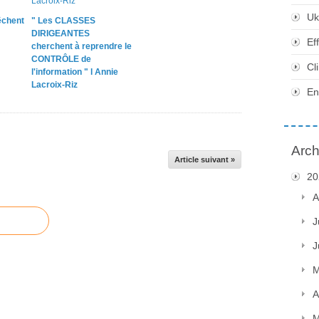
Uk
chent
" Les CLASSES
DIRIGEANTES
Ef
cherchent à reprendre le
CONTRÔLE de
Cl
l'information " l Annie
Lacroix-Riz
En
Arch
Article suivant »
20
A
J
J
M
A
M