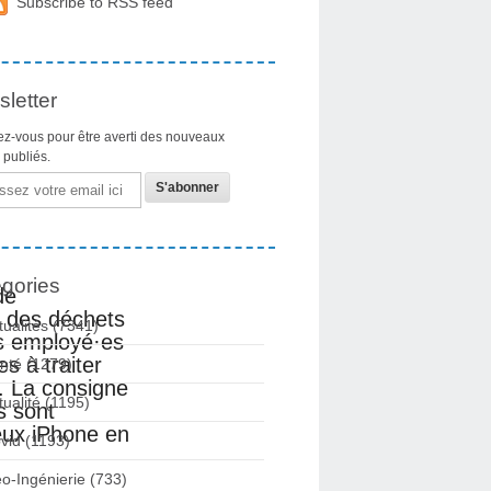
Subscribe to RSS feed
letter
z-vous pour être averti des nouveaux
s publiés.
gories
de
t des déchets
tualités
(7341)
es employé·es
s à traiter
nté
(1279)
s. La consigne
tualité
(1195)
s sont
eux iPhone en
vid
(1193)
o-Ingénierie
(733)