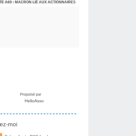
E A69 : MACRON LIÉ AUX ACTIONNAIRES
CRISE MIGRATOIRE À CEUTA : UN JEUNE FRANÇAIS SUR PLACE RÉTABLIT LES FAITS ! - RAPHAËL AYMA
Propulsé par
HelloAsso
ez-moi