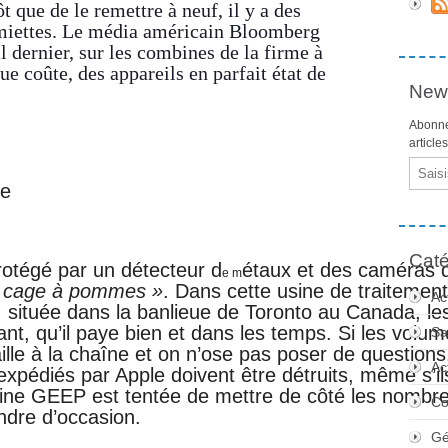
t que de le remettre à neuf, il y a des
n miettes. Le média américain Bloomberg
 dernier, sur les combines de la firme à
e coûte, des appareils en parfait état de
News
Abonne
article
Email
ne
Caté
rotégé par un détecteur d
étaux et des caméras 
e m
 cage à pommes »
. Dans cette usine de traitemen
Ac
 située dans la banlieue de Toronto au Canada, l
ant, qu’il paye bien et dans les temps. Si les volume
Sa
ille à la chaîne et on n’ose pas poser de question
Ac
s expédiés par Apple doivent être détruits, même s’il
’usine GEEP est tentée de mettre de côté les nombr
Co
ndre d’occasion.
Gé