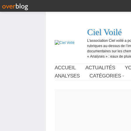
Ciel Voilé
L'association Ciel voilé a p
rubriques au-dessus de l’ima
documentaires sur les chemtr
« Analyses » : eaux de pluie,
ACCUEIL
ACTUALITÉS
Y
ANALYSES
CATÉGORIES