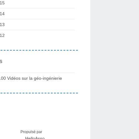
15
14
13
12
s
100 Vidéos sur la géo-ingénierie
Propulsé par
HelloAsso