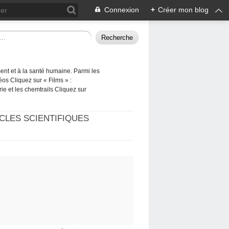
Connexion
+
Créer mon blog
ement et à la santé humaine. Parmi les
éos Cliquez sur « Films » :
rie et les chemtrails Cliquez sur
CLES SCIENTIFIQUES