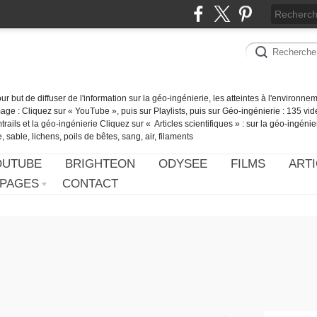
our but de diffuser de l'information sur la géo-ingénierie, les atteintes à l'environn
ge : Cliquez sur « YouTube », puis sur Playlists, puis sur Géo-ingénierie : 135 vid
ails et la géo-ingénierie Cliquez sur « Articles scientifiques » : sur la géo-ingénie
 sable, lichens, poils de bêtes, sang, air, filaments
OUTUBE
BRIGHTEON
ODYSEE
FILMS
ARTI
PAGES
CONTACT