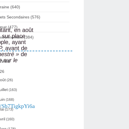
raine
(640)
fets Secondaires
(576)
imat
(477)
tant, en août
 sur place
vironnement
(384)
pple, ayant
P, avant de
estré »
de
 sur le
ives
26
oût
(26)
uillet
(163)
uin
(168)
/Sb7TigkpYi6a
ai
(173)
vril
(160)
ars