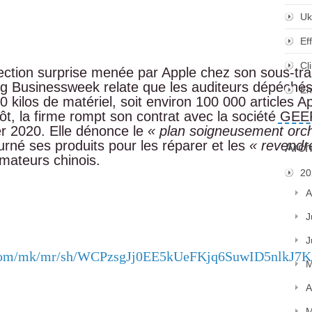
Uk
Ef
Cl
ection surprise menée par Apple chez son sous-trai
 Businessweek relate que les auditeurs dépéchés
En
00 kilos de matériel, soit environ 100 000 articles A
ôt, la firme rompt son contrat avec la société GEE
ier 2020. Elle dénonce le
« plan soigneusement orch
urné ses produits pour les réparer et les
« revendre
Arch
mateurs chinois.
20
A
J
J
m5.com/mk/mr/sh/WCPzsgJj0EE5kUeFKjq6SuwID5nlkJ7K
M
A
M