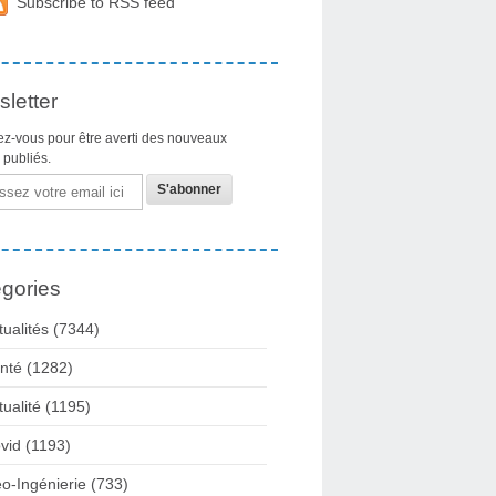
Subscribe to RSS feed
letter
z-vous pour être averti des nouveaux
s publiés.
gories
tualités
(7344)
nté
(1282)
tualité
(1195)
vid
(1193)
o-Ingénierie
(733)