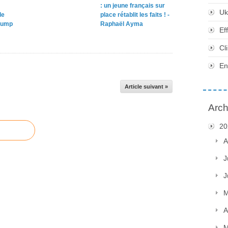
: un jeune français sur
Uk
le
place rétablit les faits ! -
rump
Raphaël Ayma
Ef
Cl
En
Article suivant »
Arch
20
A
J
J
M
A
M