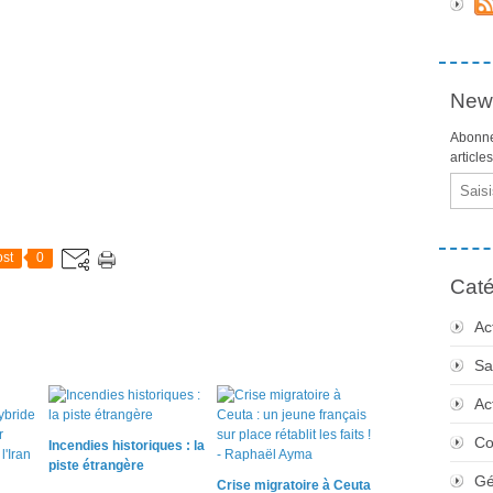
News
Abonne
article
Email
st
0
Caté
Ac
Sa
Ac
Co
Incendies historiques : la
piste étrangère
Gé
Crise migratoire à Ceuta