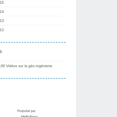
15
14
13
12
s
100 Vidéos sur la géo-ingénierie
Propulsé par
HelloAsso