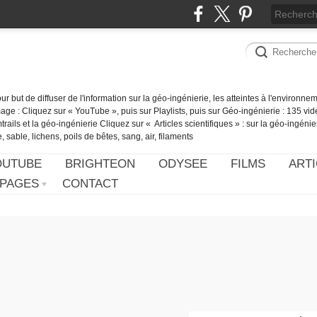
our but de diffuser de l'information sur la géo-ingénierie, les atteintes à l'environn
ge : Cliquez sur « YouTube », puis sur Playlists, puis sur Géo-ingénierie : 135 vid
ails et la géo-ingénierie Cliquez sur « Articles scientifiques » : sur la géo-ingénie
 sable, lichens, poils de bêtes, sang, air, filaments
OUTUBE
BRIGHTEON
ODYSEE
FILMS
ARTI
PAGES
CONTACT