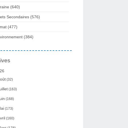
raine
(640)
fets Secondaires
(576)
imat
(477)
vironnement
(384)
ives
26
oût
(32)
uillet
(163)
uin
(168)
ai
(173)
vril
(160)
ars