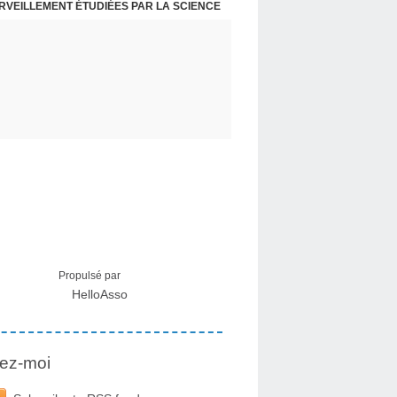
ERVEILLEMENT ÉTUDIÉES PAR LA SCIENCE
L : RECEVOIR LE MESSAGE DES PLANTES
Propulsé par
HelloAsso
ez-moi