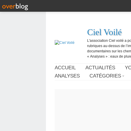
Ciel Voilé
L'association Ciel voilé a p
rubriques au-dessus de l’ima
documentaires sur les chemtr
« Analyses » : eaux de pluie,
ACCUEIL
ACTUALITÉS
Y
ANALYSES
CATÉGORIES