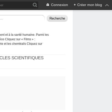
Connexion
+
Créer mon blog
ement et à la santé humaine. Parmi les
éos Cliquez sur « Films » :
rie et les chemtrails Cliquez sur
CLES SCIENTIFIQUES