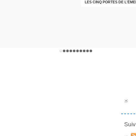
LES CINQ PORTES DE L'ÉM
CHRISTOPHE PERRET GENTI
Suiv