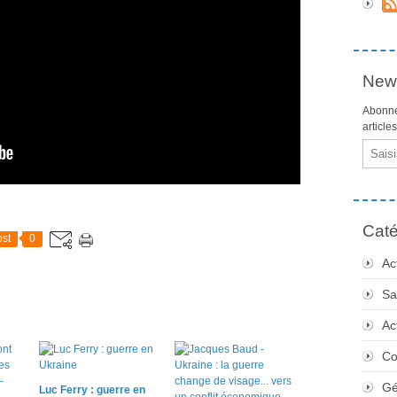
News
Abonne
article
Email
Caté
st
0
Ac
Sa
Ac
Co
Gé
Luc Ferry : guerre en