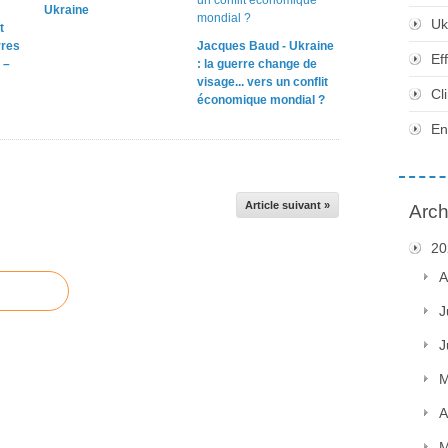
Ukraine
Uk
t
rres
Jacques Baud - Ukraine
Ef
 –
: la guerre change de
visage... vers un conflit
Cl
économique mondial ?
En
Article suivant »
Arch
20
A
J
J
M
A
M