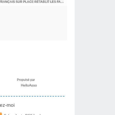
CRISE MIGRATOIRE À CEUTA : UN JEUNE FRANÇAIS SUR PLACE RÉTABLIT LES FAITS ! - RAPHAËL AYMA
Propulsé par
HelloAsso
ez-moi