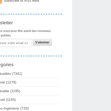
Subscribe to RSS feed
letter
z-vous pour être averti des nouveaux
s publiés.
gories
tualités
(7341)
nté
(1279)
tualité
(1195)
vid
(1193)
o-Ingénierie
(733)