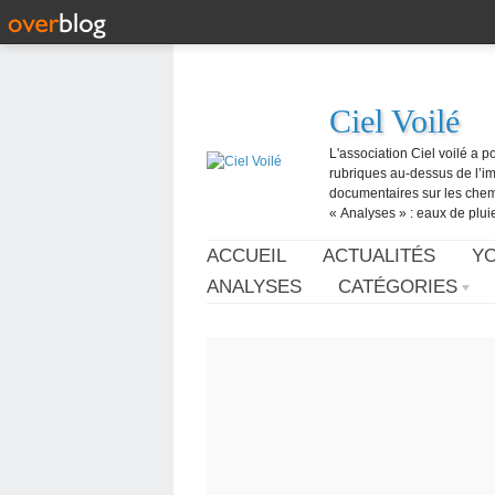
Ciel Voilé
L'association Ciel voilé a p
rubriques au-dessus de l’ima
documentaires sur les chemtr
« Analyses » : eaux de pluie,
ACCUEIL
ACTUALITÉS
Y
ANALYSES
CATÉGORIES