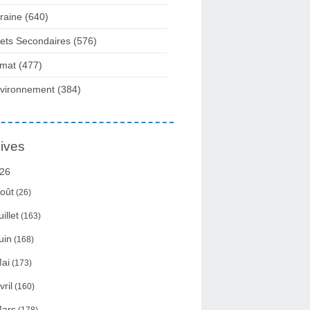
raine
(640)
fets Secondaires
(576)
imat
(477)
vironnement
(384)
ives
26
oût
(26)
uillet
(163)
uin
(168)
ai
(173)
vril
(160)
ars