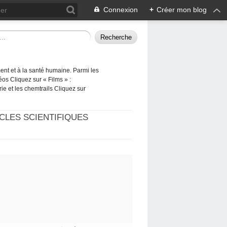
Connexion
+
Créer mon blog
ement et à la santé humaine. Parmi les
éos Cliquez sur « Films » :
rie et les chemtrails Cliquez sur
CLES SCIENTIFIQUES