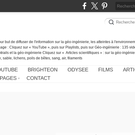
our but de diffuser de l'information sur la géo-ingénierie, les atteintes à l'environn
ge : Cliquez sur « YouTube », puis sur Playlists, puis sur Géo-ingénierie : 135 vid
ails et la géo-ingénierie Cliquez sur « Articles scientifiques » : sur la géo-ingénie
 sable, lichens, poils de bêtes, sang, air, filaments
OUTUBE
BRIGHTEON
ODYSEE
FILMS
ARTI
PAGES
CONTACT