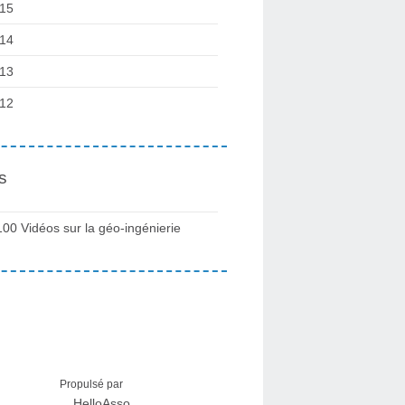
15
14
13
12
s
100 Vidéos sur la géo-ingénierie
Propulsé par
HelloAsso