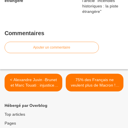
étrangère
Commentaires
Ajouter un commentaire
< Alexandre Juvin -Brunet
75% des Français ne
et Marc Touati : injustices
veulent plus de Macron ! Il
en France
doit partir ! " - François
Asselineau sans filtre >
Hébergé par Overblog
Top articles
Pages