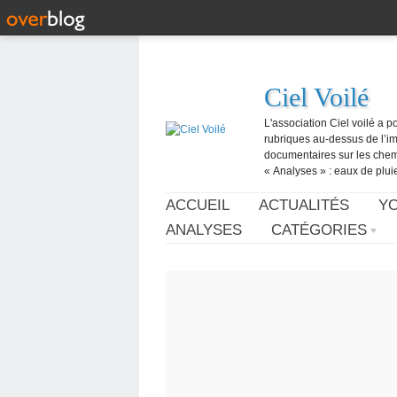
Ciel Voilé
L'association Ciel voilé a p
rubriques au-dessus de l’ima
documentaires sur les chemtr
« Analyses » : eaux de pluie,
ACCUEIL
ACTUALITÉS
Y
ANALYSES
CATÉGORIES