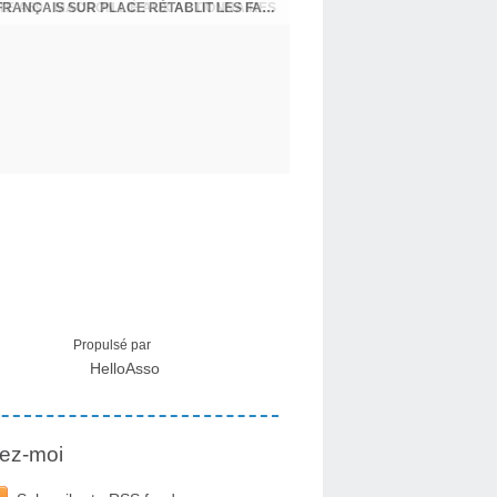
E A69 : MACRON LIÉ AUX ACTIONNAIRES
CRISE MIGRATOIRE À CEUTA : UN JEUNE FRANÇAIS SUR PLACE RÉTABLIT LES FAITS ! - RAPHAËL AYMA
Propulsé par
HelloAsso
ez-moi