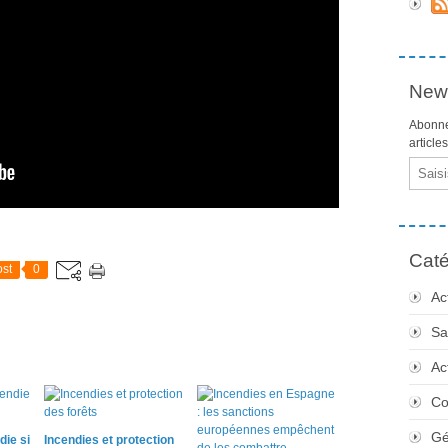
News
Abonne
article
Email
Caté
st
0
Ac
Sa
Ac
Co
Gé
die si
Incendies et protection