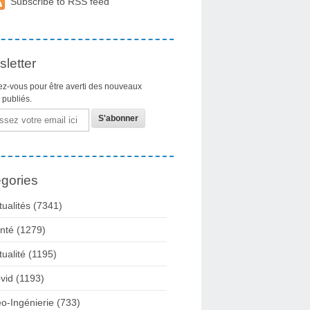
Subscribe to RSS feed
letter
z-vous pour être averti des nouveaux
s publiés.
gories
tualités
(7341)
nté
(1279)
tualité
(1195)
vid
(1193)
o-Ingénierie
(733)