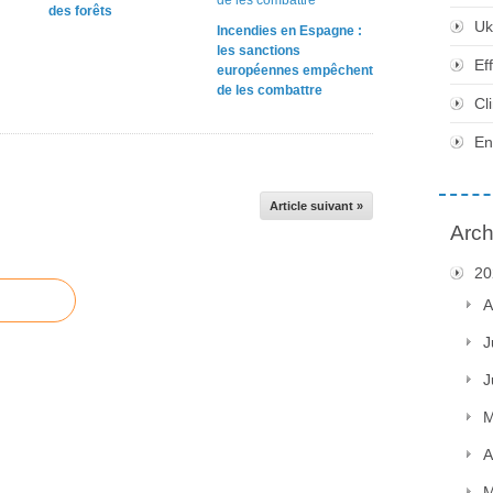
des forêts
Uk
Incendies en Espagne :
les sanctions
Ef
européennes empêchent
de les combattre
Cl
En
Article suivant »
Arch
20
A
J
J
M
A
M