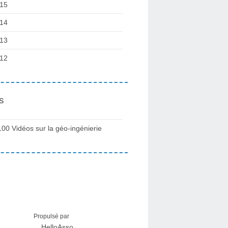
15
14
13
12
s
100 Vidéos sur la géo-ingénierie
Propulsé par
HelloAsso