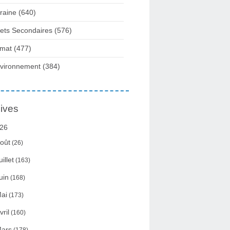
raine
(640)
fets Secondaires
(576)
imat
(477)
vironnement
(384)
ives
26
oût
(26)
uillet
(163)
uin
(168)
ai
(173)
vril
(160)
ars