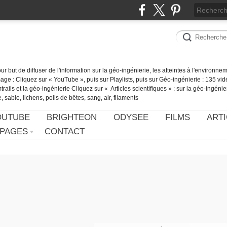
our but de diffuser de l'information sur la géo-ingénierie, les atteintes à l'environn
ge : Cliquez sur « YouTube », puis sur Playlists, puis sur Géo-ingénierie : 135 vid
ails et la géo-ingénierie Cliquez sur « Articles scientifiques » : sur la géo-ingénie
 sable, lichens, poils de bêtes, sang, air, filaments
OUTUBE
BRIGHTEON
ODYSEE
FILMS
ARTI
PAGES
CONTACT