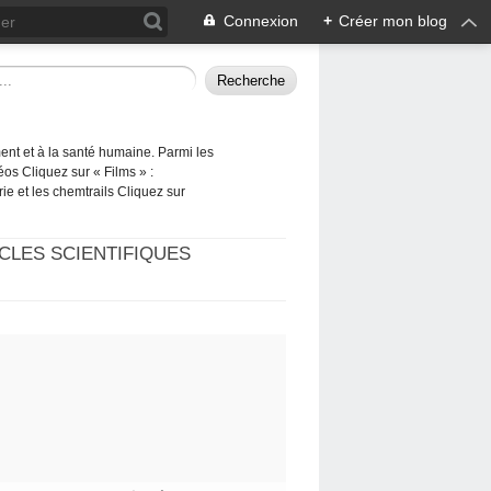
Connexion
+
Créer mon blog
ement et à la santé humaine. Parmi les
éos Cliquez sur « Films » :
rie et les chemtrails Cliquez sur
CLES SCIENTIFIQUES