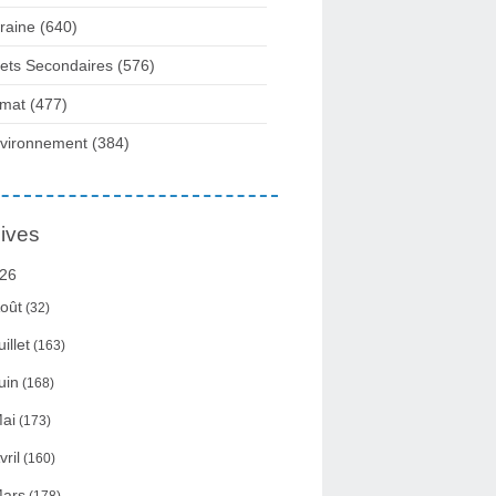
raine
(640)
fets Secondaires
(576)
imat
(477)
vironnement
(384)
ives
26
oût
(32)
uillet
(163)
uin
(168)
ai
(173)
vril
(160)
ars