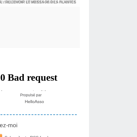
L : RECEVOIR LE MESSAGE DES PLANTES
Propulsé par
HelloAsso
ez-moi