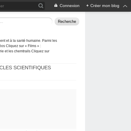
Connexion
+
Créer mon blog
ement et à la santé humaine. Parmi les
éos Cliquez sur « Films » :
rie et les chemtrails Cliquez sur
CLES SCIENTIFIQUES