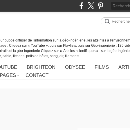
our but de diffuser de l'information sur la géo-ingénierie, les atteintes à l'environn
ge : Cliquez sur « YouTube », puis sur Playlists, puis sur Géo-ingénierie : 135 vid
ails et la géo-ingénierie Cliquez sur « Articles scientifiques » : sur la géo-ingénie
 sable, lichens, poils de bêtes, sang, air, filaments
OUTUBE
BRIGHTEON
ODYSEE
FILMS
ARTI
PAGES
CONTACT