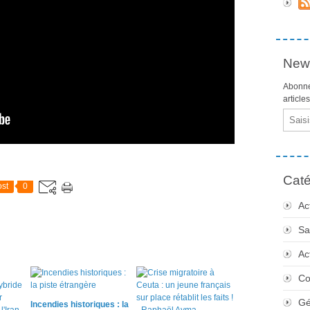
News
Abonne
article
Email
Caté
st
0
Ac
Sa
Ac
Co
Gé
Incendies historiques : la