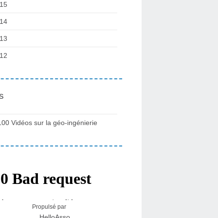
15
14
13
12
s
100 Vidéos sur la géo-ingénierie
Propulsé par
HelloAsso