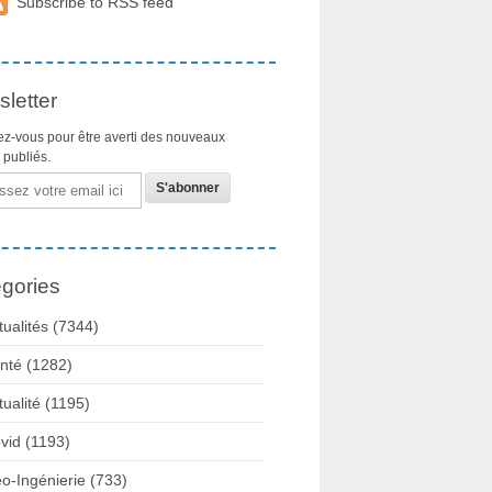
Subscribe to RSS feed
letter
z-vous pour être averti des nouveaux
s publiés.
gories
tualités
(7344)
nté
(1282)
tualité
(1195)
vid
(1193)
o-Ingénierie
(733)