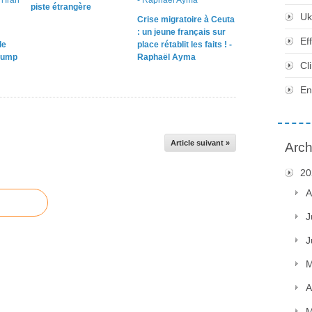
piste étrangère
Uk
Crise migratoire à Ceuta
: un jeune français sur
Ef
le
place rétablit les faits ! -
rump
Raphaël Ayma
Cl
En
Article suivant »
Arch
20
A
J
J
M
A
M