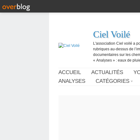
Ciel Voilé
L'association Ciel voilé a p
rubriques au-dessus de l’ima
documentaires sur les chemtr
« Analyses » : eaux de pluie,
ACCUEIL
ACTUALITÉS
Y
ANALYSES
CATÉGORIES