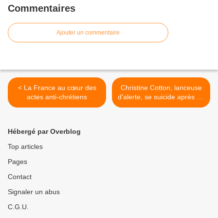
Commentaires
Ajouter un commentaire
< La France au cœur des
Christine Cotton, lanceuse
actes anti-chrétiens
d'alerte, se suicide après un
an de souffrances
idiopathiques atroces. >
Hébergé par Overblog
Top articles
Pages
Contact
Signaler un abus
C.G.U.