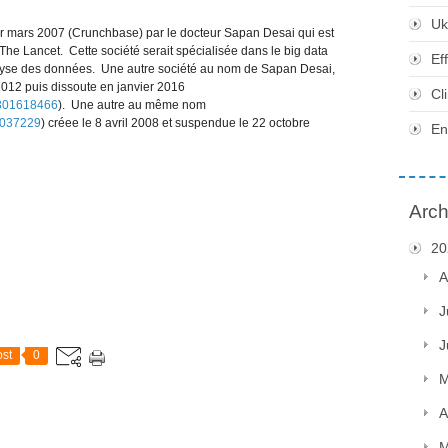
Uk
1er mars 2007 (Crunchbase) par le docteur Sapan Desai qui est
he Lancet. Cette société serait spécialisée dans le big data
Ef
’analyse des données. Une autre société au nom de Sapan Desai,
2012 puis dissoute en janvier 2016
Cl
0801618466
). Une autre au même nom
1037229
) créee le 8 avril 2008 et suspendue le 22 octobre
En
Arch
20
A
J
J
st
0
M
A
M