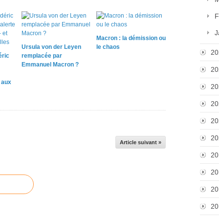
F
J
Macron : la démission ou
Ursula von der Leyen
le chaos
20
éric
remplacée par
Emmanuel Macron ?
20
e aux
20
20
20
20
Article suivant »
20
20
20
20