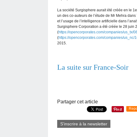
La société Surgisphere aurait été créée en le 
un des co-auteurs de l’étude de Mr Mehra dans T
et l’usage de l’intelligence artificielle dans l
Surgisphere Corporation a été créée le 28 juin 
(
https://opencorporates.com/companies/us_tx/
(
https://opencorporates.com/companies/us_nc/
2015.
La suite sur France-Soir
Partager cet article
Repo
S'inscrire à la newsletter