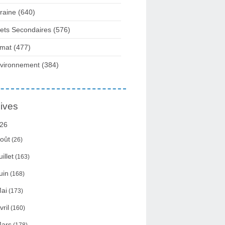
raine
(640)
fets Secondaires
(576)
imat
(477)
vironnement
(384)
ives
26
oût
(26)
uillet
(163)
uin
(168)
ai
(173)
vril
(160)
ars