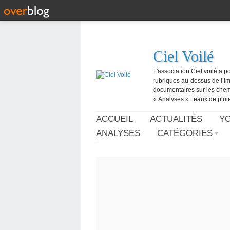
Ciel Voilé
L'association Ciel voilé a p
rubriques au-dessus de l’ima
documentaires sur les chemtr
« Analyses » : eaux de pluie,
ACCUEIL
ACTUALITÉS
Y
ANALYSES
CATÉGORIES