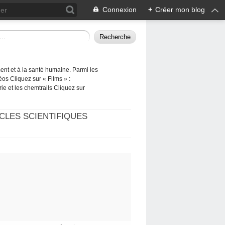
Connexion
+
Créer mon blog
ement et à la santé humaine. Parmi les
éos Cliquez sur « Films » :
rie et les chemtrails Cliquez sur
CLES SCIENTIFIQUES