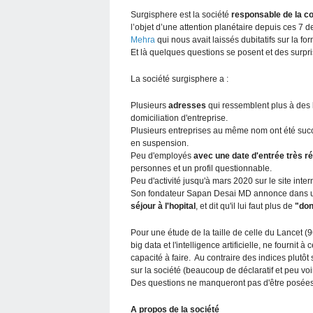
Surgisphere est la société
responsable de la c
l’objet d’une attention planétaire depuis ces 7 d
Mehra
qui nous avait laissés dubitatifs sur la f
Et là quelques questions se posent et des surpr
La société surgisphere a :
Plusieurs
adresses
qui ressemblent plus à des
domiciliation d'entreprise.
Plusieurs entreprises au même nom ont été succ
en suspension.
Peu d'employés
avec une date d'entrée très r
personnes et un profil questionnable.
Peu d'activité jusqu'à mars 2020 sur le site inter
Son fondateur Sapan Desai MD annonce dans 
séjour à l'hopital
, et dit qu'il lui faut plus de
"don
Pour une étude de la taille de celle du Lancet (9
big data et l'intelligence artificielle, ne fournit 
capacité à faire. Au contraire des indices plut
sur la société (beaucoup de déclaratif et peu voi
Des questions ne manqueront pas d'être posées 
A propos de la société