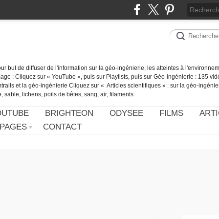
our but de diffuser de l'information sur la géo-ingénierie, les atteintes à l'environn
ge : Cliquez sur « YouTube », puis sur Playlists, puis sur Géo-ingénierie : 135 vid
ails et la géo-ingénierie Cliquez sur « Articles scientifiques » : sur la géo-ingénie
 sable, lichens, poils de bêtes, sang, air, filaments
OUTUBE
BRIGHTEON
ODYSEE
FILMS
ARTI
PAGES
CONTACT