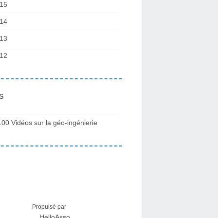
15
14
13
12
s
100 Vidéos sur la géo-ingénierie
Propulsé par
HelloAsso