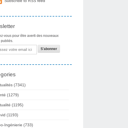
Subscribe to RSS feed
letter
z-vous pour être averti des nouveaux
s publiés.
gories
tualités
(7341)
nté
(1279)
tualité
(1195)
vid
(1193)
o-Ingénierie
(733)