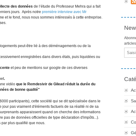
ollecte des données
de l’étude du Professeur Mehra qui a fait
erniers jours. Après notre
première interview avec Mr
orme et le fond, nous nous sommes intéressés à cette entreprise.
ises.
News
Abonne
article
 logements peut-être lié à des déménagements ou de la
Email
essivement enregistrées dans divers états, puis liquidées ou
écente
et peu de mentions sur google de ces diverses
Caté
net
.
une vidéo
que le Remdesivir de Gilead réduit la durée du
nées de bonne qualité"
Ac
Sa
6000 participants), cette société qui se dit spécialisée dans le
à ce jour pas vraiment d'éléments factuels de sa réalité ni de sa
Ac
ôt surprenants apparaissent quand on cherche des informations
re pas de données officielles de type déclaration d'impôts...).
Co
par plus qualifié que nous.
Gé