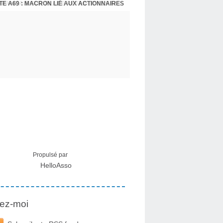
E A69 : MACRON LIÉ AUX ACTIONNAIRES
CRISE MIGRATOIRE À CEUTA : UN JEUNE FRANÇAIS SUR PLACE RÉTABLIT LES FAITS ! - RAPHAËL AYMA
Propulsé par
HelloAsso
ez-moi