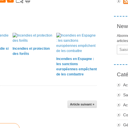
News
Abonne
article
Email
die si
Incendies et protection
des forêts
Incendies en Espagne :
les sanctions
européennes empêchent
Caté
de les combattre
Ac
Sa
Article suivant »
Ac
Co
Gé