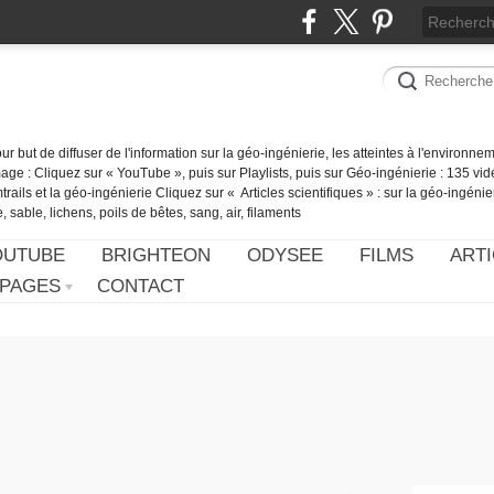
our but de diffuser de l'information sur la géo-ingénierie, les atteintes à l'environn
ge : Cliquez sur « YouTube », puis sur Playlists, puis sur Géo-ingénierie : 135 vid
ails et la géo-ingénierie Cliquez sur « Articles scientifiques » : sur la géo-ingénie
 sable, lichens, poils de bêtes, sang, air, filaments
OUTUBE
BRIGHTEON
ODYSEE
FILMS
ARTI
PAGES
CONTACT