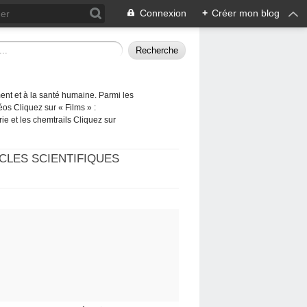
Connexion
+
Créer mon blog
ement et à la santé humaine. Parmi les
éos Cliquez sur « Films » :
rie et les chemtrails Cliquez sur
CLES SCIENTIFIQUES