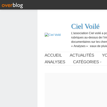
Ciel Voilé
L'association Ciel voilé a p
rubriques au-dessus de l’ima
documentaires sur les chemtr
« Analyses » : eaux de pluie,
ACCUEIL
ACTUALITÉS
Y
ANALYSES
CATÉGORIES