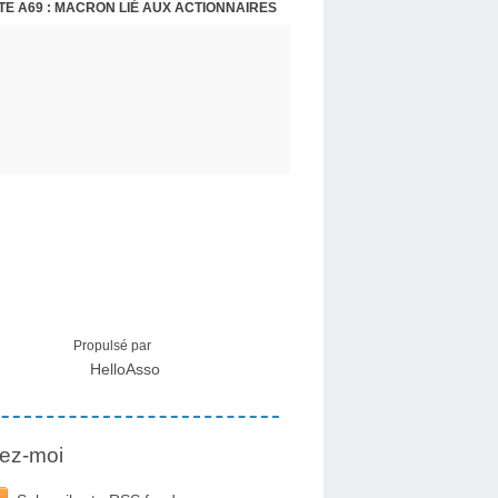
E A69 : MACRON LIÉ AUX ACTIONNAIRES
CRISE MIGRATOIRE À CEUTA : UN JEUNE FRANÇAIS SUR PLACE RÉTABLIT LES FAITS ! - RAPHAËL AYMA
Propulsé par
HelloAsso
ez-moi