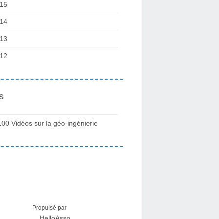
15
14
13
12
s
100 Vidéos sur la géo-ingénierie
Propulsé par
HelloAsso