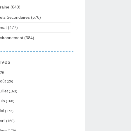
raine
(640)
fets Secondaires
(576)
imat
(477)
vironnement
(384)
ives
26
oût
(26)
uillet
(163)
uin
(168)
ai
(173)
vril
(160)
ars