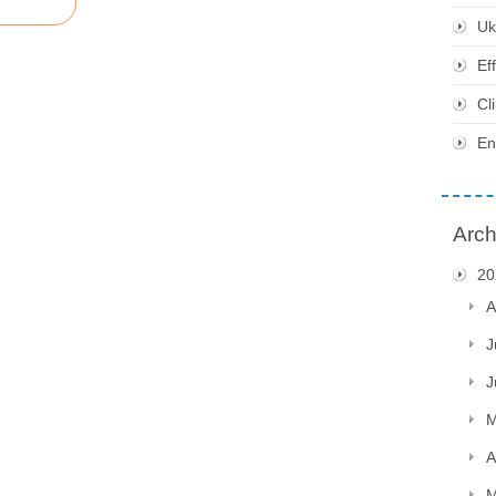
Uk
Ef
Cl
En
Arch
20
A
J
J
M
A
M