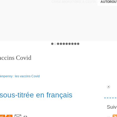
AUTOROUT
accins Covid
sous-titrée en français
Suiv
st
0