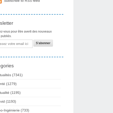
Subscribe to RSS feed
letter
z-vous pour être averti des nouveaux
s publiés.
gories
tualités
(7341)
nté
(1279)
tualité
(1195)
vid
(1193)
o-Ingénierie
(733)