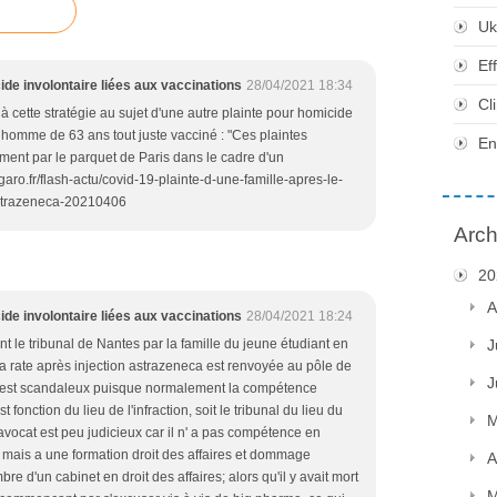
Uk
Ef
ide involontaire liées aux vaccinations
28/04/2021 18:34
Cl
éjà cette stratégie au sujet d'une autre plainte pour homicide
 homme de 63 ans tout juste vacciné : "Ces plaintes
En
ment par le parquet de Paris dans le cadre d'un
garo.fr/flash-actu/covid-19-plainte-d-une-famille-apres-le-
strazeneca-20210406
Arch
20
A
ide involontaire liées aux vaccinations
28/04/2021 18:24
ant le tribunal de Nantes par la famille du jeune étudiant en
J
 rate après injection astrazeneca est renvoyée au pôle de
J
 C'est scandaleux puisque normalement la compétence
t fonction du lieu de l'infraction, soit le tribunal du lieu du
M
avocat est peu judicieux car il n' a pas compétence en
 mais a une formation droit des affaires et dommage
A
 d'un cabinet en droit des affaires; alors qu'il y avait mort
M