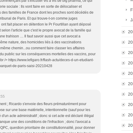
 commençant par s'excuser vis à vis de big pharma, ce qui
rie sociale : Ils vont faire en sorte de délocaliser et
F
es des familles de France dont les proches sont décédés de
 tribunal de Paris. Et qui trouve-t-on comme juges
J
 ont fait placer en détention le Pr Fourtillan ayant déposé
 selon l'article que c'est le propre avocat de la famille qui
20
ne trahison .... Il faut savoir aussi que cet avocat a
20
ême nature, des homicides liés à des vaccinations
e même chemin...ou comment faire classer les affaires
20
n du public sur les conséquences mortelles des vaccins, pour
r /> https://www.lefigaro.fr/flash-actu/deces-d-un-etudiant-
20
-parquet-de-paris-saisi-20210428
20
20
20
:55
moment ; Ricardo s'envoie des fleurs prématurément pour
20
ose sur une base matérielle, intentionnelle (sauf pour les
20
 d'un acte administratif ; donc si cet acte est déclaré illégal
 manque une des conditions de l'infraction ; donc l'avocat a
20
e QPC, question prioritaire de constitutionnalité, pour donner