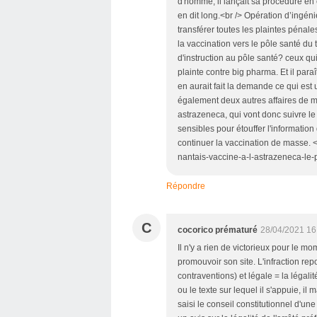
d'homme, il lançait sa procédure en
en dit long.<br /> Opération d’ingénie
transférer toutes les plaintes pénal
la vaccination vers le pôle santé du
d'instruction au pôle santé? ceux qui
plainte contre big pharma. Et il paraît
en aurait fait la demande ce qui est u
également deux autres affaires de m
astrazeneca, qui vont donc suivre l
sensibles pour étouffer l'informatio
continuer la vaccination de masse. <b
nantais-vaccine-a-l-astrazeneca-le
Répondre
C
cocorico prématuré
28/04/2021 16
Il n'y a rien de victorieux pour le 
promouvoir son site. L'infraction rep
contraventions) et légale = la légalité
ou le texte sur lequel il s'appuie, il
saisi le conseil constitutionnel d'un