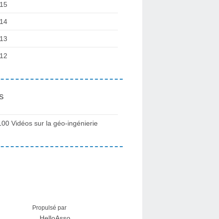
15
14
13
12
s
100 Vidéos sur la géo-ingénierie
Propulsé par
HelloAsso