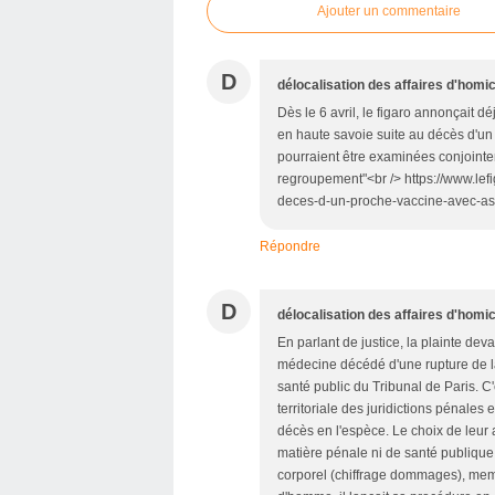
Ajouter un commentaire
D
délocalisation des affaires d'homic
Dès le 6 avril, le figaro annonçait d
en haute savoie suite au décès d'un
pourraient être examinées conjointe
regroupement"<br /> https://www.lefi
deces-d-un-proche-vaccine-avec-a
Répondre
D
délocalisation des affaires d'homic
En parlant de justice, la plainte dev
médecine décédé d'une rupture de la
santé public du Tribunal de Paris.
territoriale des juridictions pénales es
décès en l'espèce. Le choix de leur 
matière pénale ni de santé publique
corporel (chiffrage dommages), membre