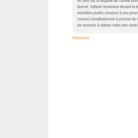
un avis sur la légalité de l'arrêté pr
donné, l'affaire reviendra devant le 
ministère public renonce à ses pours
conseil constitutionnel si proche de 
de surseoir à statuer mais rien n'est
Répondre