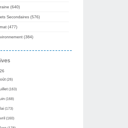
raine
(640)
fets Secondaires
(576)
imat
(477)
vironnement
(384)
ives
26
oût
(26)
uillet
(163)
uin
(168)
ai
(173)
vril
(160)
ars