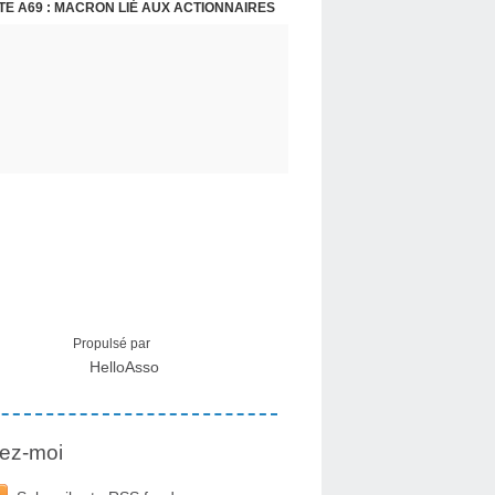
E A69 : MACRON LIÉ AUX ACTIONNAIRES
CRISE MIGRATOIRE À CEUTA : UN JEUNE FRANÇAIS SUR PLACE RÉTABLIT LES FAITS ! - RAPHAËL AYMA
Propulsé par
HelloAsso
ez-moi