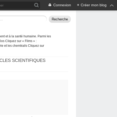
Connexion
+
Créer mon blog
ement et à la santé humaine. Parmi les
éos Cliquez sur « Films » :
rie et les chemtrails Cliquez sur
CLES SCIENTIFIQUES