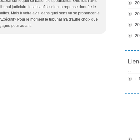
éfectoral sur lequel se basent les poursuites. Une fois l'avis
20
tribunal judiciaire local sauf si selon la réponse donnée le
uites. Mais à votre avis, dans quel sens va se prononcer le
20
l'Exécutif? Pour le moment le tribunal n'a d'autre choix que
20
 gagné pour autant.
20
Lien
+ 