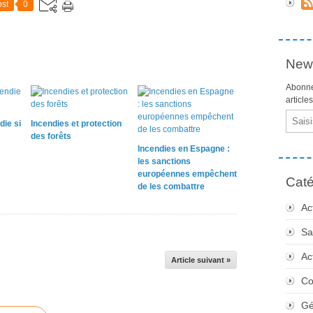
st
0
News
Abonne
article
Email
die si
Incendies et protection
des forêts
Incendies en Espagne :
les sanctions
européennes empêchent
Caté
de les combattre
Ac
Sa
Ac
Article suivant »
Co
Gé