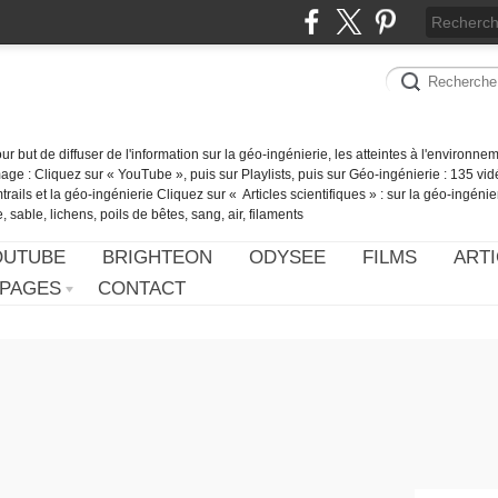
our but de diffuser de l'information sur la géo-ingénierie, les atteintes à l'environn
ge : Cliquez sur « YouTube », puis sur Playlists, puis sur Géo-ingénierie : 135 vid
ails et la géo-ingénierie Cliquez sur « Articles scientifiques » : sur la géo-ingénie
 sable, lichens, poils de bêtes, sang, air, filaments
OUTUBE
BRIGHTEON
ODYSEE
FILMS
ARTI
PAGES
CONTACT