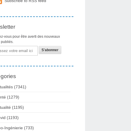
Subscribe to RSS feed
letter
z-vous pour être averti des nouveaux
s publiés.
gories
tualités
(7341)
nté
(1279)
tualité
(1195)
vid
(1193)
o-Ingénierie
(733)