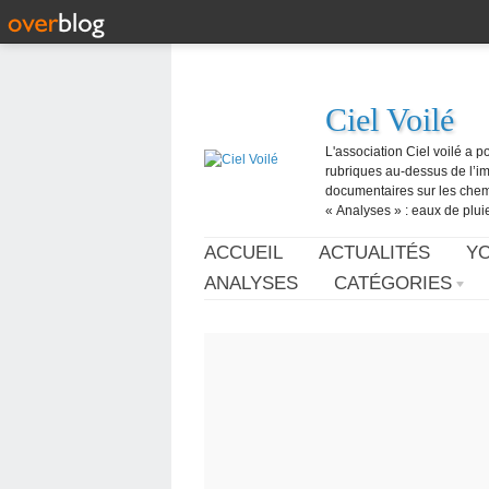
Ciel Voilé
L'association Ciel voilé a p
rubriques au-dessus de l’ima
documentaires sur les chemtr
« Analyses » : eaux de pluie,
ACCUEIL
ACTUALITÉS
Y
ANALYSES
CATÉGORIES