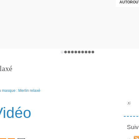
AUTOROUT
laxé
Vidéo
Suiv