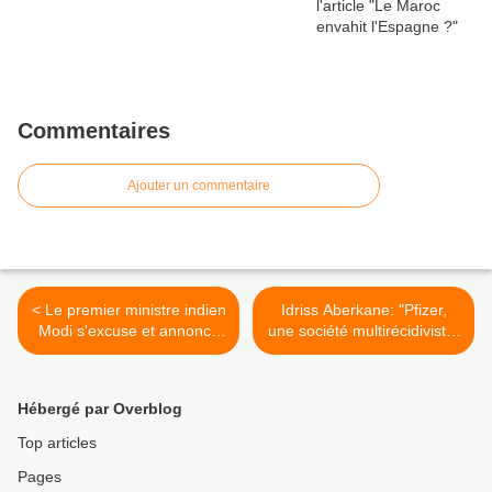
Commentaires
Ajouter un commentaire
< Le premier ministre indien
Idriss Aberkane: "Pfizer,
Modi s'excuse et annonce
une société multirécidiviste,
l'abrogation de trois lois
a truqué ses données!" >
agricoles
Hébergé par Overblog
Top articles
Pages