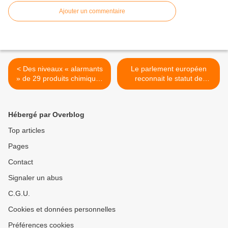
Ajouter un commentaire
< Des niveaux « alarmants
Le parlement européen
» de 29 produits chimiques
reconnait le statut de
affectant la fertilité humaine
cobaye et en France la
ont été trouvés dans des
chenille redémarre… >
échantillons d’urine
Hébergé par Overblog
d’hommes
Top articles
Pages
Contact
Signaler un abus
C.G.U.
Cookies et données personnelles
Préférences cookies