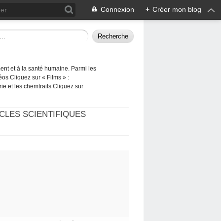
Connexion
+
Créer mon blog
ement et à la santé humaine. Parmi les
éos Cliquez sur « Films » :
rie et les chemtrails Cliquez sur
CLES SCIENTIFIQUES