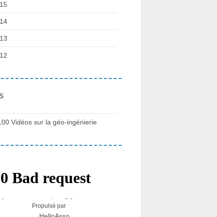
15
14
13
12
s
100 Vidéos sur la géo-ingénierie
Propulsé par
HelloAsso