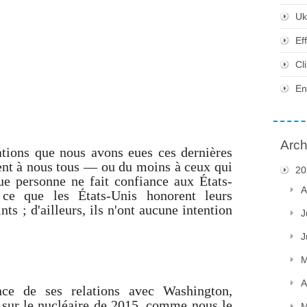
Uk
Ef
Cl
En
Arch
ations que nous avons eues ces dernières
ment à nous tous — ou du moins à ceux qui
20
e personne ne fait confiance aux États-
A
ce que les États-Unis honorent leurs
ts ; d'ailleurs, ils n'ont aucune intention
J
J
M
A
nce de ses relations avec Washington,
sur le nucléaire de 2015, comme nous le
M