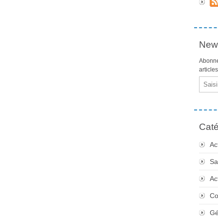
News
Abonne
article
Email
Caté
Ac
Sa
Ac
Co
Gé