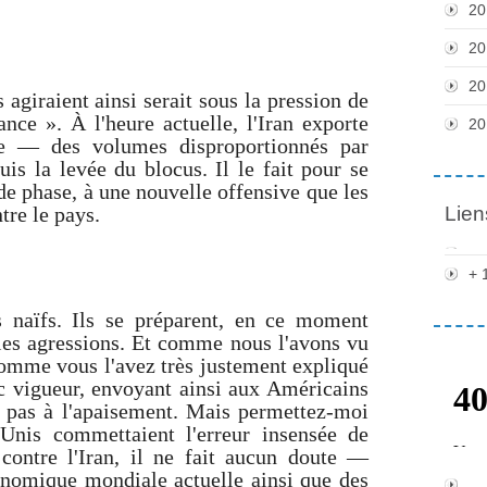
20
20
20
 agiraient ainsi serait sous la pression de
tance ». À l'heure actuelle, l'Iran exporte
20
le — des volumes disproportionnés par
is la levée du blocus. Il le fait pour se
de phase, à une nouvelle offensive que les
tre le pays.
Lien
+ 
 naïfs. Ils se préparent, en ce moment
les agressions. Et comme nous l'avons vu
comme vous l'avez très justement expliqué
ec vigueur, envoyant ainsi aux Américains
t pas à l'apaisement. Mais permettez-moi
-Unis commettaient l'erreur insensée de
contre l'Iran, il ne fait aucun doute —
onomique mondiale actuelle ainsi que des