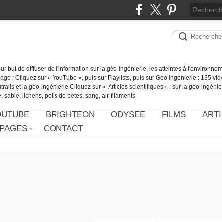
our but de diffuser de l'information sur la géo-ingénierie, les atteintes à l'environn
ge : Cliquez sur « YouTube », puis sur Playlists, puis sur Géo-ingénierie : 135 vid
ails et la géo-ingénierie Cliquez sur « Articles scientifiques » : sur la géo-ingénie
 sable, lichens, poils de bêtes, sang, air, filaments
OUTUBE
BRIGHTEON
ODYSEE
FILMS
ARTI
PAGES
CONTACT