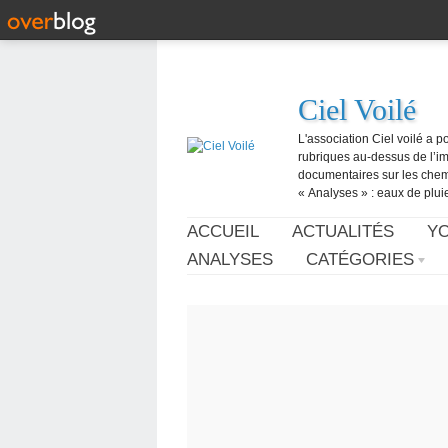
Ciel Voilé
L'association Ciel voilé a p
rubriques au-dessus de l’ima
documentaires sur les chemtr
« Analyses » : eaux de pluie,
ACCUEIL
ACTUALITÉS
Y
ANALYSES
CATÉGORIES