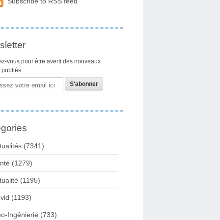
Subscribe to RSS feed
letter
z-vous pour être averti des nouveaux
s publiés.
gories
tualités
(7341)
nté
(1279)
tualité
(1195)
vid
(1193)
o-Ingénierie
(733)