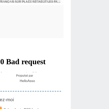
CRISE MIGRATOIRE À CEUTA : UN JEUNE FRANÇAIS SUR PLACE RÉTABLIT LES FAITS ! - RAPHAËL AYMA
Propulsé par
HelloAsso
ez-moi