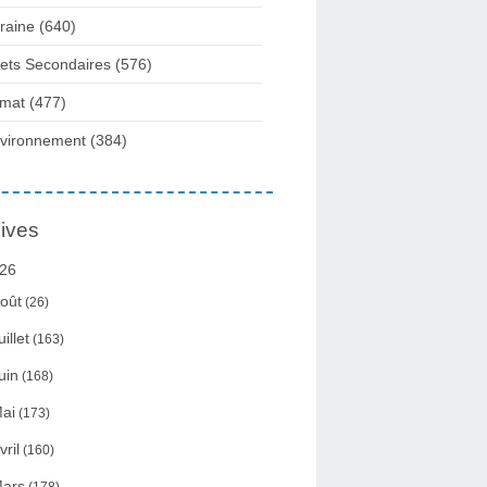
raine
(640)
fets Secondaires
(576)
imat
(477)
vironnement
(384)
ives
26
oût
(26)
uillet
(163)
uin
(168)
ai
(173)
vril
(160)
ars