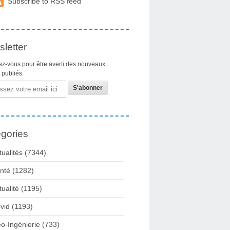
Subscribe to RSS feed
letter
z-vous pour être averti des nouveaux
s publiés.
gories
tualités
(7344)
nté
(1282)
tualité
(1195)
vid
(1193)
o-Ingénierie
(733)