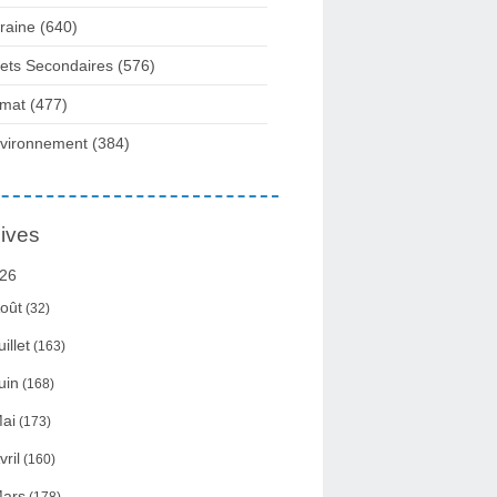
raine
(640)
fets Secondaires
(576)
imat
(477)
vironnement
(384)
ives
26
oût
(32)
uillet
(163)
uin
(168)
ai
(173)
vril
(160)
ars