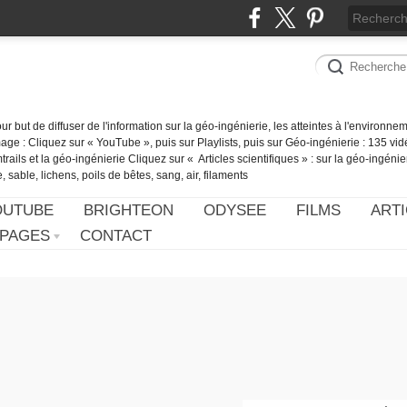
our but de diffuser de l'information sur la géo-ingénierie, les atteintes à l'environn
ge : Cliquez sur « YouTube », puis sur Playlists, puis sur Géo-ingénierie : 135 vid
ails et la géo-ingénierie Cliquez sur « Articles scientifiques » : sur la géo-ingénie
 sable, lichens, poils de bêtes, sang, air, filaments
OUTUBE
BRIGHTEON
ODYSEE
FILMS
ARTI
PAGES
CONTACT