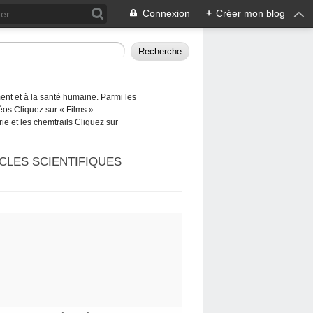
Connexion
+
Créer mon blog
ement et à la santé humaine. Parmi les
éos Cliquez sur « Films » :
rie et les chemtrails Cliquez sur
CLES SCIENTIFIQUES