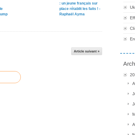
: un jeune français sur
Uk
le
place rétablit les faits ! -
rump
Raphaël Ayma
Ef
Cl
En
Article suivant »
Arch
20
A
J
J
M
A
M