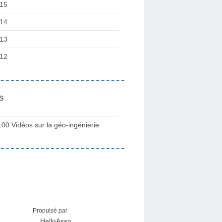
15
14
13
12
s
100 Vidéos sur la géo-ingénierie
Propulsé par
HelloAsso