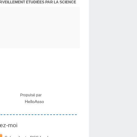
ERVEILLEMENT ÉTUDIÉES PAR LA SCIENCE
L : RECEVOIR LE MESSAGE DES PLANTES
Propulsé par
HelloAsso
ez-moi