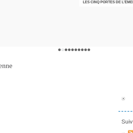
LES CINQ PORTES DE L'ÉM
CHRISTOPHE PERRET GENTI
éenne
Suiv