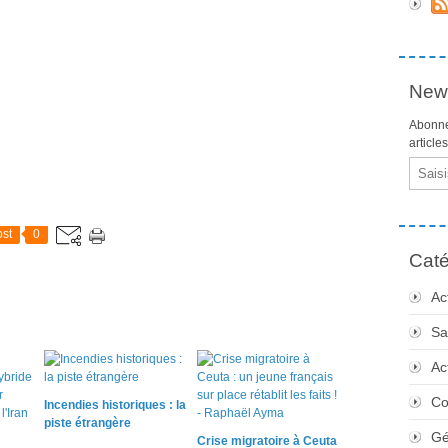
News
Abonne
article
Email
st
0
Caté
Ac
Sa
Ac
Co
Incendies historiques : la
piste étrangère
Gé
Crise migratoire à Ceuta