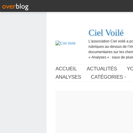
Ciel Voilé
L'association Ciel voilé a p
rubriques au-dessus de l’ima
documentaires sur les chemtr
« Analyses » : eaux de pluie,
ACCUEIL
ACTUALITÉS
Y
ANALYSES
CATÉGORIES