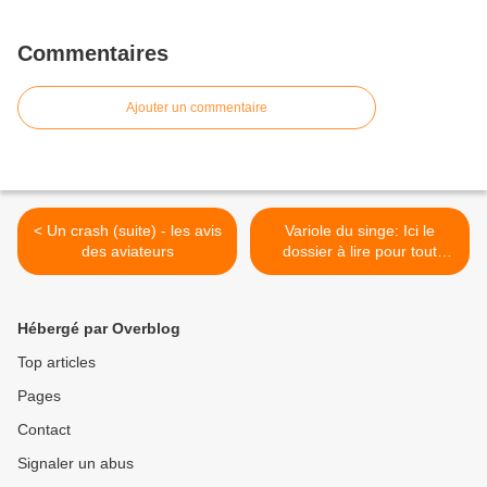
Commentaires
Ajouter un commentaire
< Un crash (suite) - les avis
Variole du singe: Ici le
des aviateurs
dossier à lire pour tout
comprendre, MONEYPOX
n’est transmissible que par
contact physique (84%
Hébergé par Overblog
contact homosexuel),
vaccin plus dangereux que
Top articles
le virus >
Pages
Contact
Signaler un abus