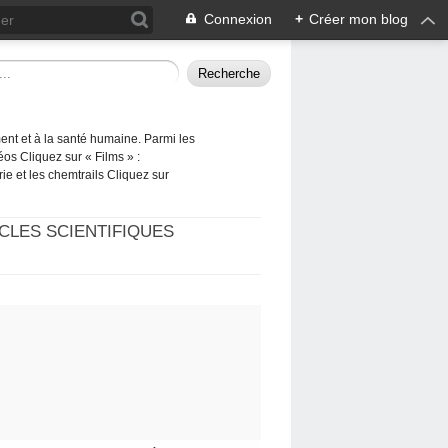
Connexion
+
Créer mon blog
ement et à la santé humaine. Parmi les
éos Cliquez sur « Films » :
rie et les chemtrails Cliquez sur
CLES SCIENTIFIQUES