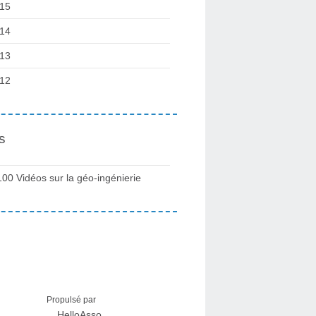
15
14
13
12
s
100 Vidéos sur la géo-ingénierie
Propulsé par
HelloAsso