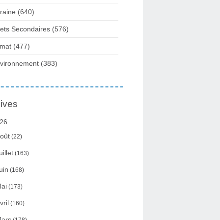
raine
(640)
fets Secondaires
(576)
imat
(477)
vironnement
(383)
ives
26
oût
(22)
uillet
(163)
uin
(168)
ai
(173)
vril
(160)
ars