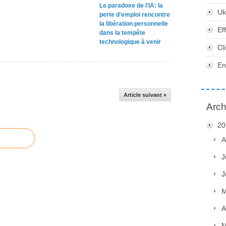
Le paradoxe de l'IA: la
Uk
perte d'emploi rencontre
la libération personnelle
Ef
dans la tempête
technologique à venir
Cl
En
Article suivant »
Arch
20
A
J
J
M
A
M