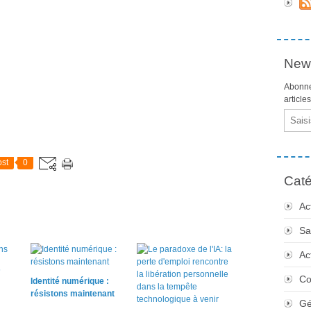
News
Abonne
article
Email
st
0
Caté
Ac
Sa
Ac
s
Co
Identité numérique :
résistons maintenant
Gé