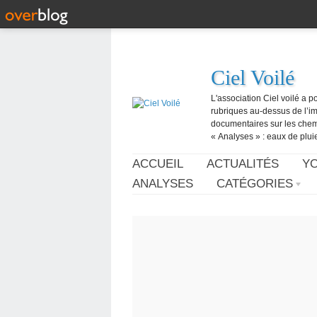
Ciel Voilé
L'association Ciel voilé a p
rubriques au-dessus de l’ima
documentaires sur les chemtr
« Analyses » : eaux de pluie,
ACCUEIL
ACTUALITÉS
Y
ANALYSES
CATÉGORIES