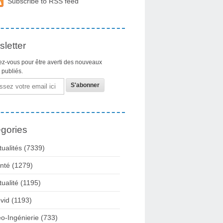
Subscribe to RSS feed
letter
z-vous pour être averti des nouveaux
s publiés.
gories
tualités
(7339)
nté
(1279)
tualité
(1195)
vid
(1193)
o-Ingénierie
(733)