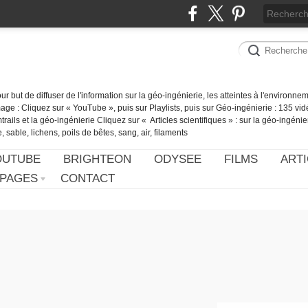
our but de diffuser de l'information sur la géo-ingénierie, les atteintes à l'environn
ge : Cliquez sur « YouTube », puis sur Playlists, puis sur Géo-ingénierie : 135 vid
ails et la géo-ingénierie Cliquez sur « Articles scientifiques » : sur la géo-ingénie
 sable, lichens, poils de bêtes, sang, air, filaments
OUTUBE
BRIGHTEON
ODYSEE
FILMS
ARTI
PAGES
CONTACT