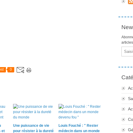
News
Abonne
article
Email
st
0
Caté
Ac
Sa
Ac
Co
u
Une puissance de vie
Louis Fouché : " Rester
Gé
 et
pour résister à la dureté
médecin dans un monde