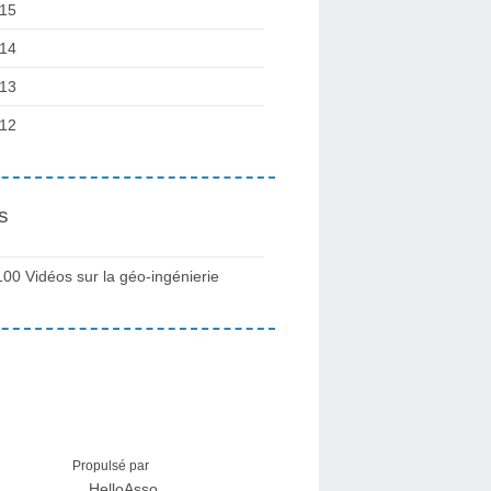
15
14
13
12
s
100 Vidéos sur la géo-ingénierie
Propulsé par
HelloAsso