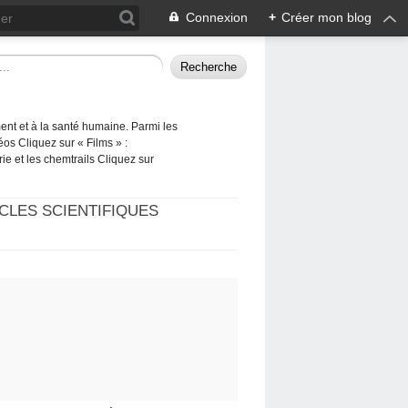
Connexion
+
Créer mon blog
ement et à la santé humaine. Parmi les
éos Cliquez sur « Films » :
rie et les chemtrails Cliquez sur
CLES SCIENTIFIQUES