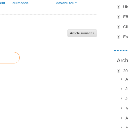
ent
du monde
devenu fou "
Uk
Ef
Cl
Article suivant »
En
Arch
20
A
J
J
M
A
M