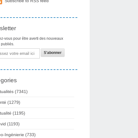
Subscribe to RSS feed
letter
z-vous pour être averti des nouveaux
s publiés.
gories
tualités
(7341)
nté
(1279)
tualité
(1195)
vid
(1193)
o-Ingénierie
(733)