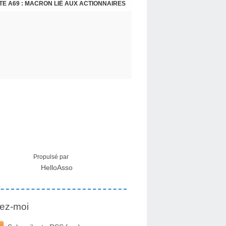
E A69 : MACRON LIÉ AUX ACTIONNAIRES
CRISE MIGRATOIRE À CEUTA : UN JEUNE FRANÇAIS SUR PLACE RÉTABLIT LES FAITS ! - RAPHAËL AYMA
Propulsé par
HelloAsso
ez-moi