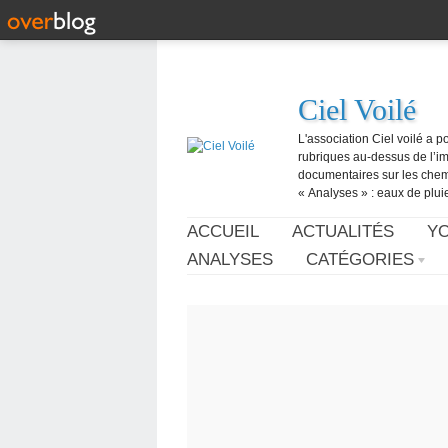
Ciel Voilé
L'association Ciel voilé a p
rubriques au-dessus de l’ima
documentaires sur les chemtr
« Analyses » : eaux de pluie,
ACCUEIL
ACTUALITÉS
Y
ANALYSES
CATÉGORIES