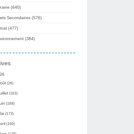
raine
(640)
fets Secondaires
(576)
imat
(477)
vironnement
(384)
ives
26
oût
(26)
uillet
(163)
uin
(168)
ai
(173)
vril
(160)
ars