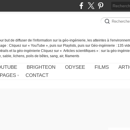
our but de diffuser de l'information sur la géo-ingénierie, les atteintes à l'environn
ge : Cliquez sur « YouTube », puis sur Playlists, puis sur Géo-ingénierie : 135 vid
ails et la géo-ingénierie Cliquez sur « Articles scientifiques » : sur la géo-ingénie
 sable, lichens, poils de bêtes, sang, air, filaments
OUTUBE
BRIGHTEON
ODYSEE
FILMS
ARTI
PAGES
CONTACT