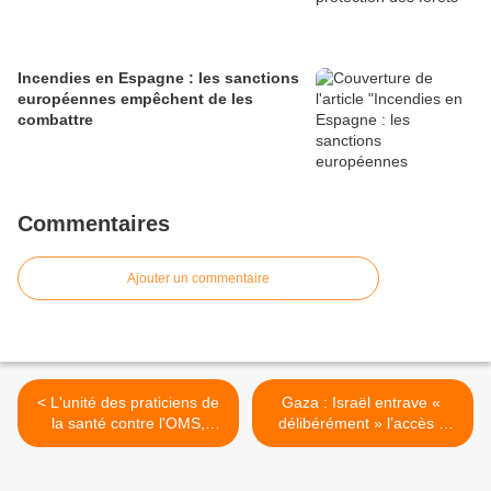
Incendies en Espagne : les sanctions
européennes empêchent de les
combattre
Commentaires
Ajouter un commentaire
< L'unité des praticiens de
Gaza : Israël entrave «
la santé contre l'OMS,
délibérément » l’accès à
entretiens exclusifs depuis
l’eau potable des
le back-office
Palestiniens, selon Human
Rights Watch >