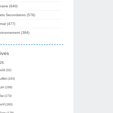
raine
(640)
fets Secondaires
(576)
imat
(477)
vironnement
(384)
ives
26
oût
(32)
uillet
(163)
uin
(168)
ai
(173)
vril
(160)
ars