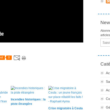
News
Abonne
article
Email
st
0
Caté
Ac
Sa
Ac
Co
Incendies historiques : la
piste étrangère
Gé
Crise migratoire à Ceuta