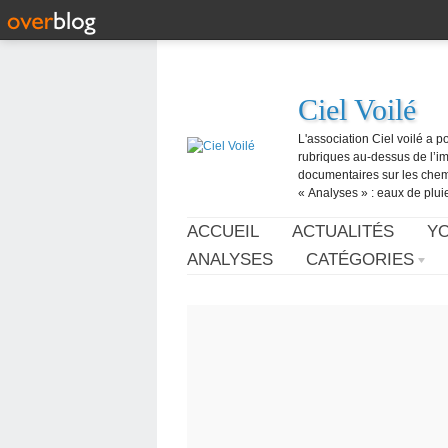
Ciel Voilé
L'association Ciel voilé a p
rubriques au-dessus de l’ima
documentaires sur les chemtr
« Analyses » : eaux de pluie,
ACCUEIL
ACTUALITÉS
Y
ANALYSES
CATÉGORIES