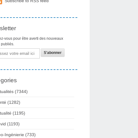
Subscribe to RSS feed
letter
z-vous pour être averti des nouveaux
s publiés.
gories
tualités
(7344)
nté
(1282)
tualité
(1195)
vid
(1193)
o-Ingénierie
(733)