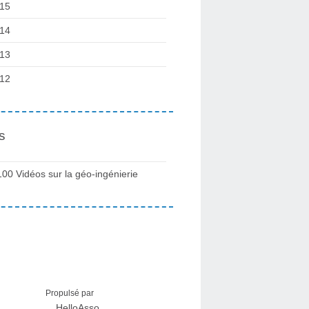
15
14
13
12
s
100 Vidéos sur la géo-ingénierie
Propulsé par
HelloAsso