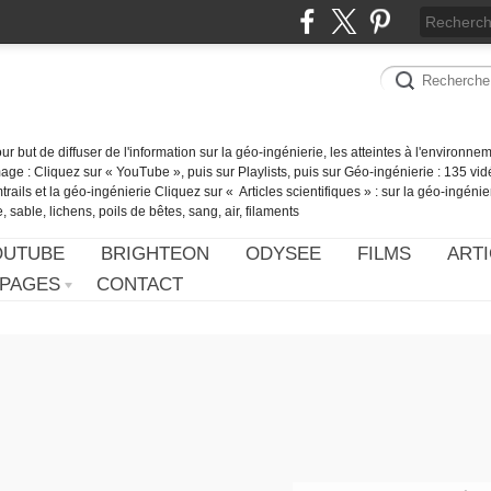
our but de diffuser de l'information sur la géo-ingénierie, les atteintes à l'environn
ge : Cliquez sur « YouTube », puis sur Playlists, puis sur Géo-ingénierie : 135 vid
ails et la géo-ingénierie Cliquez sur « Articles scientifiques » : sur la géo-ingénie
 sable, lichens, poils de bêtes, sang, air, filaments
OUTUBE
BRIGHTEON
ODYSEE
FILMS
ARTI
PAGES
CONTACT