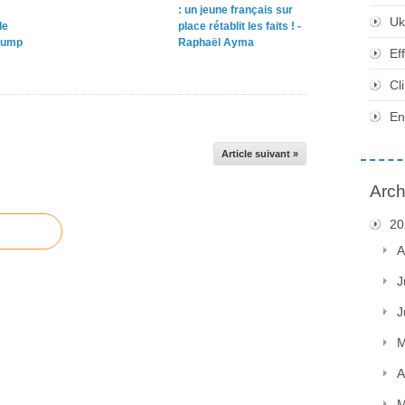
: un jeune français sur
Uk
le
place rétablit les faits ! -
rump
Raphaël Ayma
Ef
Cl
En
Article suivant »
Arch
20
A
J
J
M
A
M