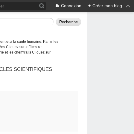
Connexion
+
Créer mon blog
ement et à la santé humaine. Parmi les
éos Cliquez sur « Films » :
rie et les chemtrails Cliquez sur
CLES SCIENTIFIQUES