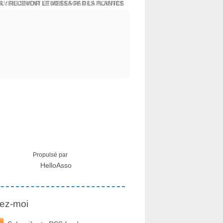
L : RECEVOIR LE MESSAGE DES PLANTES
Propulsé par
HelloAsso
ez-moi