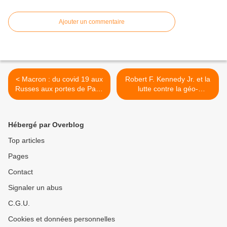
Ajouter un commentaire
< Macron : du covid 19 aux
Robert F. Kennedy Jr. et la
Russes aux portes de Paris
lutte contre la géo-
… ou les malheurs de la
ingénierie climatique : une
démocratie
nouvelle vérité émerge-t-
elle ? >
Hébergé par Overblog
Top articles
Pages
Contact
Signaler un abus
C.G.U.
Cookies et données personnelles