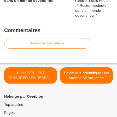
dans un monde devenu fou "
Commentaires
Ajouter un commentaire
< " ILS VEULENT
Polémique scientifique : les
CENSURER LES RÉSEAUX
vaccins ARNm, entre
! "
thérapie génique et
attaques sur PubPeer >
Hébergé par Overblog
Top articles
Pages