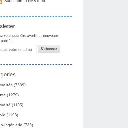
Subscribe to RSS feed
letter
z-vous pour être averti des nouveaux
s publiés.
gories
tualités
(7339)
nté
(1279)
tualité
(1195)
vid
(1193)
o-Ingénierie
(733)