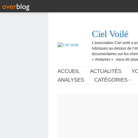
Ciel Voilé
L'association Ciel voilé a p
rubriques au-dessus de l’ima
documentaires sur les chemtr
« Analyses » : eaux de pluie,
ACCUEIL
ACTUALITÉS
Y
ANALYSES
CATÉGORIES