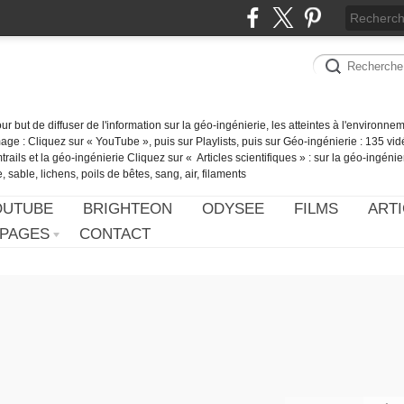
our but de diffuser de l'information sur la géo-ingénierie, les atteintes à l'environn
ge : Cliquez sur « YouTube », puis sur Playlists, puis sur Géo-ingénierie : 135 vid
ails et la géo-ingénierie Cliquez sur « Articles scientifiques » : sur la géo-ingénie
 sable, lichens, poils de bêtes, sang, air, filaments
OUTUBE
BRIGHTEON
ODYSEE
FILMS
ARTI
PAGES
CONTACT