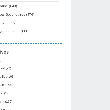
raine
(640)
fets Secondaires
(576)
imat
(477)
vironnement
(383)
ives
26
oût
(22)
uillet
(163)
uin
(168)
ai
(173)
vril
(160)
ars