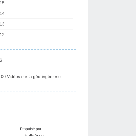
15
14
13
12
s
100 Vidéos sur la géo-ingénierie
Propulsé par
HelloAsso