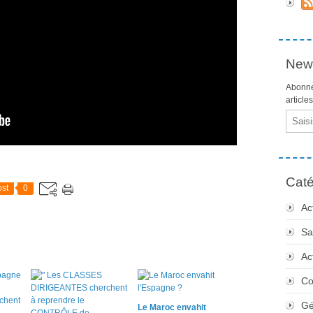
News
Abonne
article
Email
Caté
st
0
Ac
Sa
Ac
Co
Gé
Le Maroc envahit