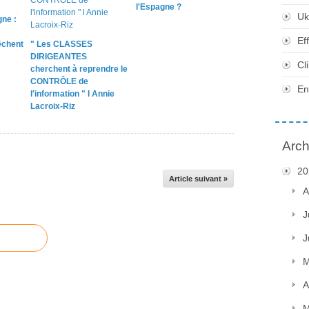
l'Espagne ?
Uk
ne :
Ef
chent
" Les CLASSES
DIRIGEANTES
Cl
cherchent à reprendre le
CONTRÔLE de
En
l'information " l Annie
Lacroix-Riz
Arch
20
Article suivant »
A
J
J
M
A
M