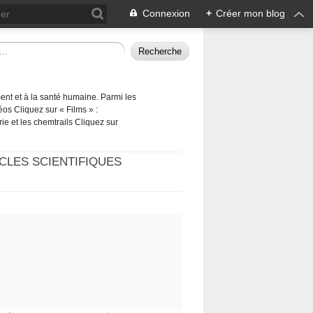
Connexion
+
Créer mon blog
ement et à la santé humaine. Parmi les
éos Cliquez sur « Films » :
rie et les chemtrails Cliquez sur
CLES SCIENTIFIQUES