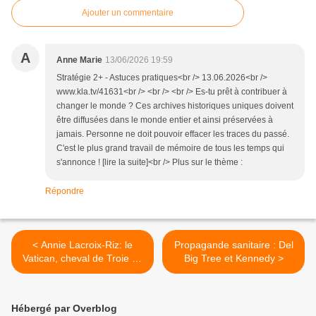
Ajouter un commentaire
A
Anne Marie
13/06/2026 19:59
Stratégie 2+ - Astuces pratiques<br /> 13.06.2026<br />
www.kla.tv/41631<br /> <br /> <br /> Es-tu prêt à contribuer à
changer le monde ? Ces archives historiques uniques doivent
être diffusées dans le monde entier et ainsi préservées à
jamais. Personne ne doit pouvoir effacer les traces du passé.
C'est le plus grand travail de mémoire de tous les temps qui
s'annonce ! [lire la suite]<br /> Plus sur le thème :
Répondre
< Annie Lacroix-Riz: le
Propagande sanitaire : Del
Vatican, cheval de Troie de
Big Tree et Kennedy >
l'Allemagne?
Hébergé par Overblog