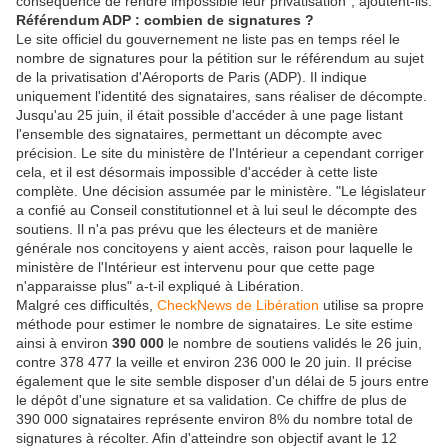
conséquence de rendre impossible leur privatisation", ajoutent-ils.
Référendum ADP : combien de signatures ?
Le site officiel du gouvernement ne liste pas en temps réel le
nombre de signatures pour la pétition sur le référendum au sujet
de la privatisation d'Aéroports de Paris (ADP). Il indique
uniquement l'identité des signataires, sans réaliser de décompte.
Jusqu'au 25 juin, il était possible d'accéder à une page listant
l'ensemble des signataires, permettant un décompte avec
précision. Le site du ministère de l'Intérieur a cependant corriger
cela, et il est désormais impossible d'accéder à cette liste
complète. Une décision assumée par le ministère. "Le législateur
a confié au Conseil constitutionnel et à lui seul le décompte des
soutiens. Il n'a pas prévu que les électeurs et de manière
générale nos concitoyens y aient accès, raison pour laquelle le
ministère de l'Intérieur est intervenu pour que cette page
n'apparaisse plus" a-t-il expliqué à Libération.
Malgré ces difficultés,
CheckNews de Libération
utilise sa propre
méthode pour estimer le nombre de signataires. Le site estime
ainsi à environ
390 000
le nombre de soutiens validés le 26 juin,
contre 378 477 la veille et environ 236 000 le 20 juin. Il précise
également que le site semble disposer d'un délai de 5 jours entre
le dépôt d'une signature et sa validation. Ce chiffre de plus de
390 000 signataires représente environ 8% du nombre total de
signatures à récolter. Afin d'atteindre son objectif avant le 12