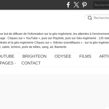
our but de diffuser de l'information sur la géo-ingénierie, les atteintes à l'environn
ge : Cliquez sur « YouTube », puis sur Playlists, puis sur Géo-ingénierie : 135 vid
ails et la géo-ingénierie Cliquez sur « Articles scientifiques » : sur la géo-ingénie
 sable, lichens, poils de bêtes, sang, air, filaments
OUTUBE
BRIGHTEON
ODYSEE
FILMS
ARTI
PAGES
CONTACT