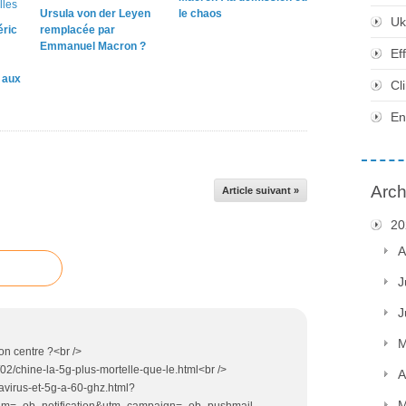
Ursula von der Leyen
le chaos
Uk
éric
remplacée par
Emmanuel Macron ?
Ef
e aux
Cl
En
Arch
Article suivant »
20
A
J
J
M
on centre ?<br />
02/chine-la-5g-plus-mortelle-que-le.html<br />
A
navirus-et-5g-a-60-ghz.html?
M
m=_ob_notification&utm_campaign=_ob_pushmail