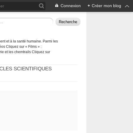
Connexion
+
Créer mon blog
ement et à la santé humaine. Parmi les
éos Cliquez sur « Films » :
rie et les chemtrails Cliquez sur
CLES SCIENTIFIQUES