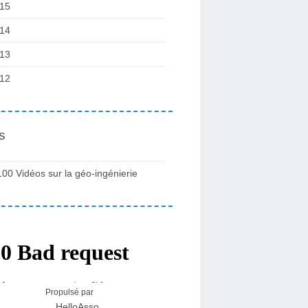
15
14
13
12
s
100 Vidéos sur la géo-ingénierie
Propulsé par
HelloAsso