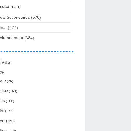
raine
(640)
fets Secondaires
(576)
imat
(477)
vironnement
(384)
ives
26
oût
(26)
uillet
(163)
uin
(168)
ai
(173)
vril
(160)
ars