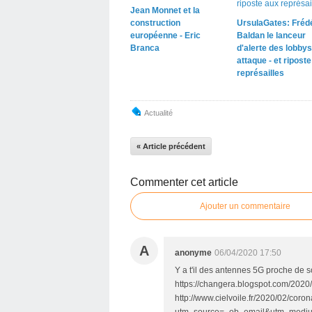
Jean Monnet et la
construction
UrsulaGates: Fréd
européenne - Eric
Baldan le lanceur
Branca
d'alerte des lobbys
attaque - et ripost
représailles
Actualité
« Article précédent
Commenter cet article
Ajouter un commentaire
A
anonyme
06/04/2020 17:50
Y a t'il des antennes 5G proche de s
https://changera.blogspot.com/2020/
http://www.cielvoile.fr/2020/02/coro
utm_source=_ob_email&utm_mediu