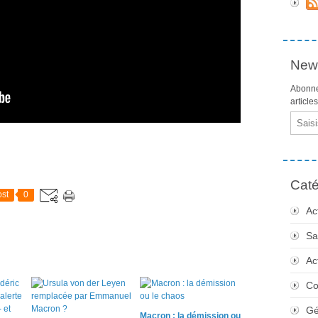
News
Abonne
article
Email
Caté
st
0
Ac
Sa
Ac
Co
Gé
Macron : la démission ou