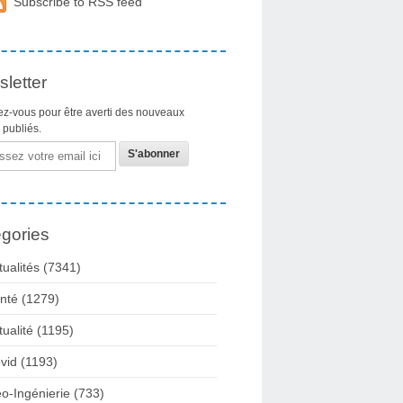
Subscribe to RSS feed
letter
z-vous pour être averti des nouveaux
s publiés.
gories
tualités
(7341)
nté
(1279)
tualité
(1195)
vid
(1193)
o-Ingénierie
(733)