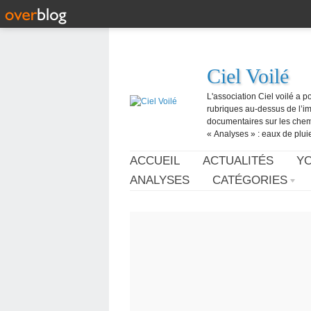
Ciel Voilé
L'association Ciel voilé a p
rubriques au-dessus de l’ima
documentaires sur les chemtr
« Analyses » : eaux de pluie,
ACCUEIL
ACTUALITÉS
Y
ANALYSES
CATÉGORIES