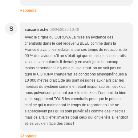
Répondre
S
sanzaniroche
08/04/2020 10:40
Avec le cirque du CORONA La mise en évidence des
chemtrails dans le ciel redevenu BLEU comme dans la
France d’avant , est éclatante par ces temps de réductions de
90 % des avions .s’il ne s’était agi que de simples « contrails
» soit disant naturels il devrait y en avoir juste beaucoup
moins cependant il n’y en a plus du tout .on ne voit pas en
quoi le CORONA changerait les conditions atmosphériques a
10 000 mètres d’altitude qui sont désignés aux naifs par les
merdias du système comme en étant responsables . ceux qui
nous pulvérisent pêchent par « le mieux est l’ennemi du bien
» : ils suppriment TOUS les chemtrails pour que le peuple
confiné qui a maintenant le temps de regarder en l’air ne
s’aperçoivent pas qu’ils sont pulvérisés comme des insectes ,
mais cela fait l’effet inverse pour ceux qui ont le tête a l’endroit
et les yeux en face des trous !
Répondre