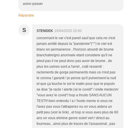
avion passer
Répondre
S
STENDEK
10/04/2020 20:00
concernant le var c'est pareil sauf que cela ne s'est
jamais arrété depuis la "pandemie"(^^) le ciel est
blanc en permanence , l'horizon alourdi de brume
blanchatre/gris anormale etant considere qu'il ne
pleut pas il ne peut donc pas avoir de brume , de
plus les usines sont a l'arret , coté ressenti :
raclements de gorge permanents mais ce n'est pas
le corona ! garanti ! je pense qu'il pulverisent la nuit
et que ça touche le sol le matin pour que le populo
se dise "je racle ! alerte j'ai le covid!" / visite medecin/
"vous avez le covid"/ hop a lhosto SANS AUCUN
TEST!!! bien entendu ! a l 'hosto meme si vous ne
l'avez pas vous l'attraperez ou on vous aidera un
petit peu (voir le link) , et hop si vous aves plus de 60
ans on vous elimine genre soleil vert ! direct au
fourneau , ainsi plus de traces de l'assassinat , pas