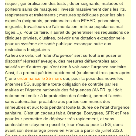
risque ; généralisation des tests ; doter soignants, malades et
porteurs sains de masques ; investir massivement dans les lits,
respirateurs et traitements ; mesures spécifiques pour les plus
exposés (soignants, pensionnaires des EPHAD, prisonniers,
migrants, travailleurs de l’alimentation, milieux populaires mal
logés…). Pour ce faire, il aurait dû généraliser les réquisitions de
cliniques privées, d’usines, prévoir une dotation exceptionnelle
pour un système de santé publique exsangue suite aux
restrictions budgétaires...
Au lieu de cela, cet
"état d’urgence"
sert surtout à imposer un
dispositif répressif aveugle, des mesures défavorables aux
salariés et d’autres qui n’ont rien à voir avec l’urgence sanitaire.
Ainsi, il a promulgué très rapidement (seulement trois jours après
!) une
ordonnance le 25 mars
qui, pour la pose des nouvelles
antennes 5G, supprime toute obligation de contrôle par les
mairies et l’Agence nationale des fréquences (ANFR, qui doit
notamment veiller à la protection des écoles), permet l’accès
sans autorisation préalable aux parties communes des
immeubles et aux toits pendant toute la durée de l’état d’urgence
sanitaire. C’est un cadeau fait à Orange, Bouygues, SFR et Free
pour leur permettre de déployer très rapidement, et sans
contestation citoyenne possible, leur réseau pour la 5G, donc
avant son démarrage prévu en France à partir de juillet 2020.
Ce coup de force permet d’ignorer les garanties apportées par la