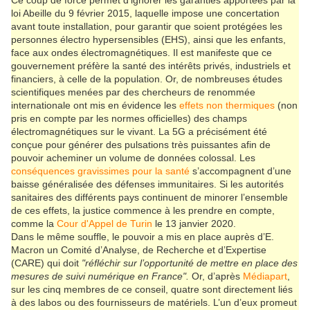
loi Abeille du 9 février 2015, laquelle impose une concertation
avant toute installation, pour garantir que soient protégées les
personnes électro hypersensibles (EHS), ainsi que les enfants,
face aux ondes électromagnétiques. Il est manifeste que ce
gouvernement préfère la santé des intérêts privés, industriels et
financiers, à celle de la population. Or, de nombreuses études
scientifiques menées par des chercheurs de renommée
internationale ont mis en évidence les
effets non thermiques
(non
pris en compte par les normes officielles) des champs
électromagnétiques sur le vivant. La 5G a précisément été
conçue pour générer des pulsations très puissantes afin de
pouvoir acheminer un volume de données colossal. Les
conséquence
s
gravissimes pour la santé
s’accompagnent d’une
baisse généralisée des défenses immunitaires. Si les autorités
sanitaires des différents pays continuent de minorer l’ensemble
de ces effets, la justice commence à les prendre en compte,
comme la
Cour d'Appel de Turin
le 13 janvier 2020.
Dans le même souffle, le pouvoir a mis en place auprès d’E.
Macron un Comité d’Analyse, de Recherche et d’Expertise
(CARE) qui doit
"réfléchir sur l’opportunité de mettre en place des
mesures de suivi numérique en France".
Or, d’après
Médiapart
,
sur les cinq membres de ce conseil, quatre sont directement liés
à des labos ou des fournisseurs de matériels. L’un d’eux promeut