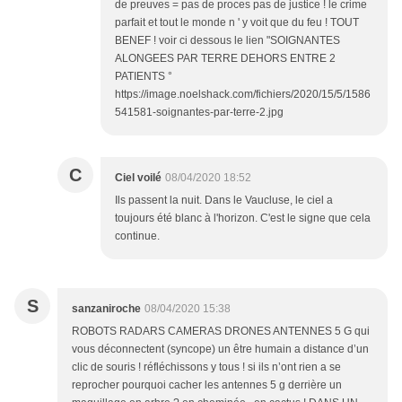
de preuves = pas de proces pas de justice ! le crime
parfait et tout le monde n ' y voit que du feu ! TOUT
BENEF ! voir ci dessous le lien "SOIGNANTES
ALONGEES PAR TERRE DEHORS ENTRE 2
PATIENTS °
https://image.noelshack.com/fichiers/2020/15/5/1586
541581-soignantes-par-terre-2.jpg
C
Ciel voilé
08/04/2020 18:52
Ils passent la nuit. Dans le Vaucluse, le ciel a
toujours été blanc à l'horizon. C'est le signe que cela
continue.
S
sanzaniroche
08/04/2020 15:38
ROBOTS RADARS CAMERAS DRONES ANTENNES 5 G qui
vous déconnectent (syncope) un être humain a distance d’un
clic de souris ! réfléchissons y tous ! si ils n’ont rien a se
reprocher pourquoi cacher les antennes 5 g derrière un