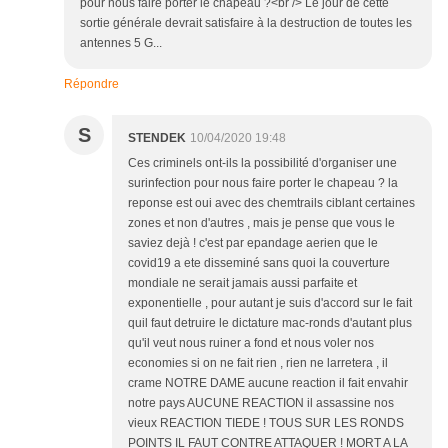
pour nous faire porter le chapeau ?<br /> Le jour de cette
sortie générale devrait satisfaire à la destruction de toutes les
antennes 5 G...
Répondre
S
STENDEK
10/04/2020 19:48
Ces criminels ont-ils la possibilité d'organiser une
surinfection pour nous faire porter le chapeau ? la
reponse est oui avec des chemtrails ciblant certaines
zones et non d'autres , mais je pense que vous le
saviez dejà ! c'est par epandage aerien que le
covid19 a ete disseminé sans quoi la couverture
mondiale ne serait jamais aussi parfaite et
exponentielle , pour autant je suis d'accord sur le fait
quil faut detruire le dictature mac-ronds d'autant plus
qu'il veut nous ruiner a fond et nous voler nos
economies si on ne fait rien , rien ne larretera , il
crame NOTRE DAME aucune reaction il fait envahir
notre pays AUCUNE REACTION il assassine nos
vieux REACTION TIEDE ! TOUS SUR LES RONDS
POINTS IL FAUT CONTRE ATTAQUER ! MORT A LA