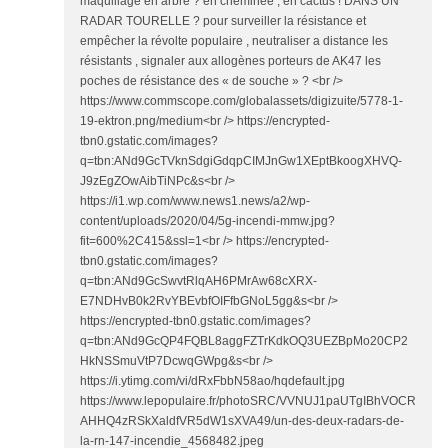
maquillage en arbre ? en cheminée , en cactus ! DANS UN
RADAR TOURELLE ? pour surveiller la résistance et
empêcher la révolte populaire , neutraliser a distance les
résistants , signaler aux allogènes porteurs de AK47 les
poches de résistance des « de souche » ? <br />
https://www.commscope.com/globalassets/digizuite/5778-1-
19-ektron.png/medium<br /> https://encrypted-
tbn0.gstatic.com/images?
q=tbn:ANd9GcTVknSdgiGdqpCIMJnGw1XEptBkoogXHVQ-
J9zEgZOwAibTiNPc&s<br />
https://i1.wp.com/www.news1.news/a2/wp-
content/uploads/2020/04/5g-incendi-mmw.jpg?
fit=600%2C415&ssl=1<br /> https://encrypted-
tbn0.gstatic.com/images?
q=tbn:ANd9GcSwvtRlqAH6PMrAw68cXRX-
E7NDHvB0k2RvYBEvbfOIFfbGNoL5gg&s<br />
https://encrypted-tbn0.gstatic.com/images?
q=tbn:ANd9GcQP4FQBL8aggFZTrKdkOQ3UEZBpMo20CP2
HkNSSmuVtP7DcwqGWpg&s<br />
https://i.ytimg.com/vi/dRxFbbN58ao/hqdefault.jpg
https://www.lepopulaire.fr/photoSRC/VVNUJ1paUTgIBhVOCR
AHHQ4zRSkXaldfVR5dW1sXVA49/un-des-deux-radars-de-
la-rn-147-incendie_4568482.jpeg