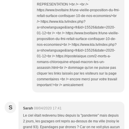
REPRESENTATION !<br /> <br />
https://www.bvoltaire.fr/une-vieille-proposition-du-fmi-
refait-surface-confisquer-10-de-nos-economies/<br
/> https://www.kla.tv/index.php?
a=showlanguage&lang=fr&id=15526&date=2020-
01-12<br /> <br /> https://www.bvoltaire.fr/une-vieille-
proposition-du-fmi-refait-surface-confisquer-10-de-
nos-economies/<br /> https://www.kla.tv/index.php?
a=showlanguage&lang=fr&id=15526&date=2020-
01-12<br /> https://ripostelaique.com/2-morts-a-
romans-chloroquine-ehpad-macron-tes-un-
assassin.html<br /> dommage qu'on ne puisse pas
cliquer les links laissés par les visiteurs sur la page
commentaires <br /> encore merci pour votre travail
important !<br /> amicalement
S
Sarah
08/04/2020 17:41
Le ciel était redevenu bleu depuis la "pandemie" mais depuis
2 jours, les gazages ont repris au-dessus de ma ville (noisy le
grand 93). Epandages par drones ? Car on ne voit plus aucun