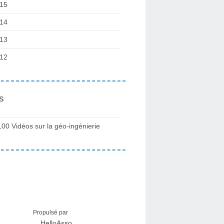
15
14
13
12
s
100 Vidéos sur la géo-ingénierie
Propulsé par
HelloAsso