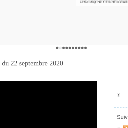
LES CINQ PORTES DE L'ÉM
CHRISTOPHE PERRET GENTI
d du 22 septembre 2020
Suiv