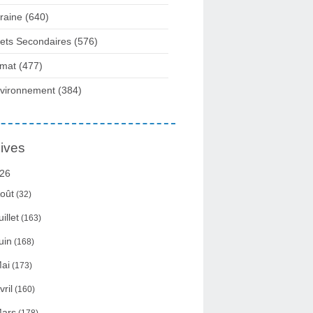
raine
(640)
fets Secondaires
(576)
imat
(477)
vironnement
(384)
ives
26
oût
(32)
uillet
(163)
uin
(168)
ai
(173)
vril
(160)
ars