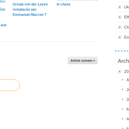
Ursula von der Leyen
le chaos
Uk
éric
remplacée par
Emmanuel Macron ?
Ef
e aux
Cl
En
Arch
Article suivant »
20
A
J
J
M
A
M