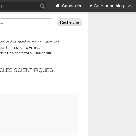
Connexion
+
Créer mon blog
ement et à la santé humaine. Parmi les
éos Cliquez sur « Films » :
rie et les chemtrails Cliquez sur
CLES SCIENTIFIQUES