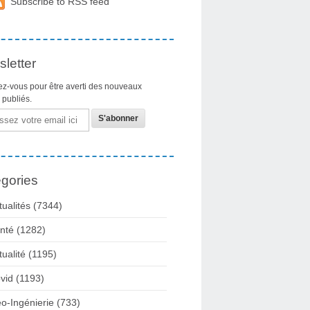
Subscribe to RSS feed
letter
z-vous pour être averti des nouveaux
s publiés.
gories
tualités
(7344)
nté
(1282)
tualité
(1195)
vid
(1193)
o-Ingénierie
(733)