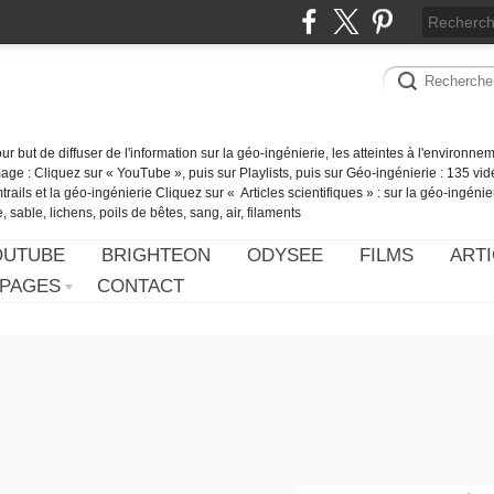
our but de diffuser de l'information sur la géo-ingénierie, les atteintes à l'environn
ge : Cliquez sur « YouTube », puis sur Playlists, puis sur Géo-ingénierie : 135 vid
ails et la géo-ingénierie Cliquez sur « Articles scientifiques » : sur la géo-ingénie
 sable, lichens, poils de bêtes, sang, air, filaments
OUTUBE
BRIGHTEON
ODYSEE
FILMS
ARTI
PAGES
CONTACT