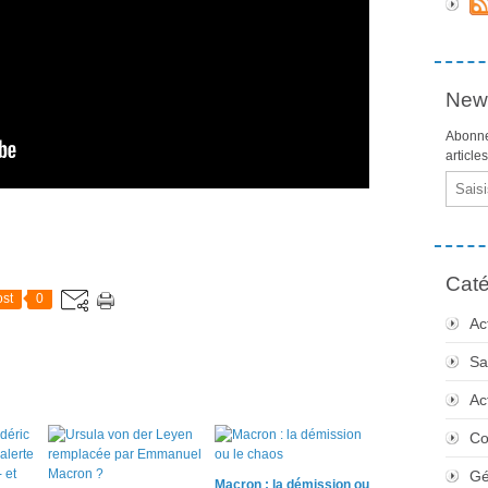
News
Abonne
article
Email
Caté
st
0
Ac
Sa
Ac
Co
Gé
Macron : la démission ou