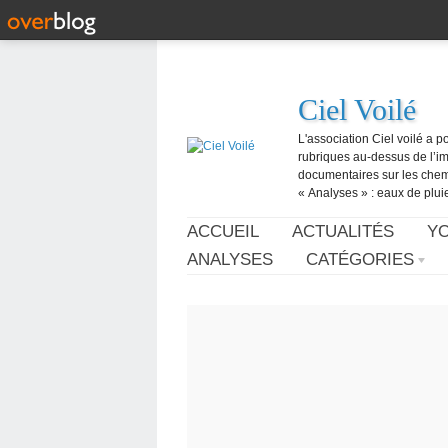
Ciel Voilé
L'association Ciel voilé a p
rubriques au-dessus de l’ima
documentaires sur les chemtr
« Analyses » : eaux de pluie,
ACCUEIL
ACTUALITÉS
Y
ANALYSES
CATÉGORIES