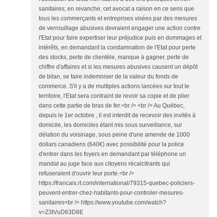
sanitaires; en revanche, cet avocat a raison en ce sens que
tous les commerçants et entreprises visées par des mesures
de verrouillage abusives devraient engager une action contre
l'Etat pour faire expertiser leur préjudice puis en dommages et
intérêts, en demandant la condamnation de l'Etat pour perte
des stocks, perte de clientèle, manque à gagner, perte de
chiffre d'affaires et si les mesures abusives causent un dépôt
de bilan, se faire indemniser de la valeur du fonds de
commerce. S'il y a de multiples actions lancées sur tout le
territoire, l'Etat sera contraint de revoir sa copie et de plier
dans cette partie de bras de fer.<br /> <br /> Au Québec,
depuis le 1er octobre , il est interdit de recevoir des invités à
domicile, les domiciles étant mis sous surveillance, sur
délation du voisinage, sous peine d'une amende de 1000
dollars canadiens (640€) avec possibilité pour la police
d'entrer dans les foyers en demandant par téléphone un
mandat au juge face aux citoyens récalcitrants qui
refuseraient d'ouvrir leur porte.<br />
https://francais.rt.com/international/79315-quebec-policiers-
peuvent-entrer-chez-habitants-pour-controler-mesures-
sanitaires<br /> https://www.youtube.com/watch?
v=Z3tVuD63D8E