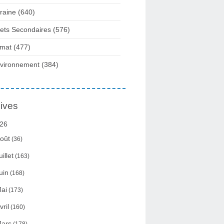
raine
(640)
fets Secondaires
(576)
imat
(477)
vironnement
(384)
ives
26
oût
(36)
uillet
(163)
uin
(168)
ai
(173)
vril
(160)
ars