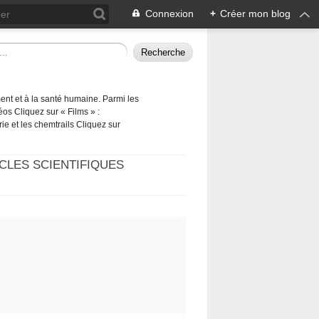
Connexion
+
Créer mon blog
ement et à la santé humaine. Parmi les
éos Cliquez sur « Films » :
rie et les chemtrails Cliquez sur
CLES SCIENTIFIQUES