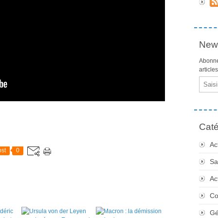
News
Abonne
article
Email
Caté
Ac
st
0
Sa
Ac
Co
Gé