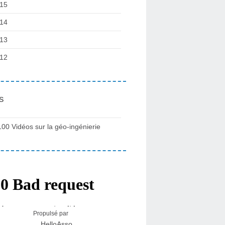
15
14
13
12
s
100 Vidéos sur la géo-ingénierie
Propulsé par
HelloAsso