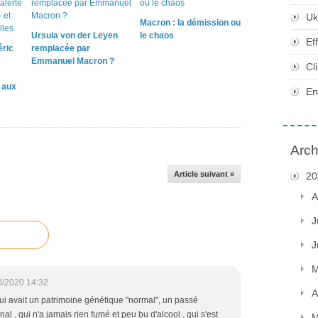
Uk
Macron : la démission ou
Ursula von der Leyen
le chaos
Ef
éric
remplacée par
Emmanuel Macron ?
Cl
e aux
En
Arch
Article suivant »
20
A
J
J
M
0/2020 14:32
A
i avait un patrimoine génétique "normal", un passé
l , qui n'a jamais rien fumé et peu bu d'alcool , qui s'est
M