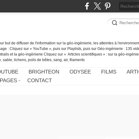
our but de diffuser de l'information sur la géo-ingénierie, les atteintes à l'environn
ge : Cliquez sur « YouTube », puis sur Playlists, puis sur Géo-ingénierie : 135 vid
ails et la géo-ingénierie Cliquez sur « Articles scientifiques » : sur la géo-ingénie
 sable, lichens, poils de bêtes, sang, air, filaments
OUTUBE
BRIGHTEON
ODYSEE
FILMS
ARTI
PAGES
CONTACT