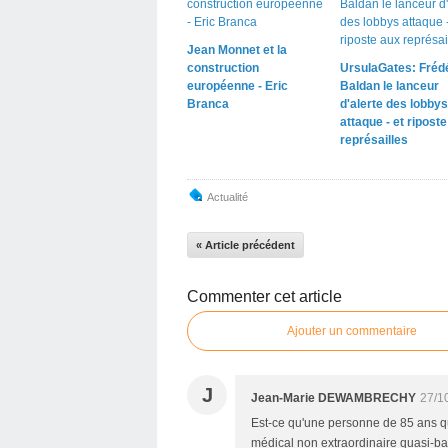
Jean Monnet et la
construction
UrsulaGates: Fréd
européenne - Eric
Baldan le lanceur
Branca
d'alerte des lobbys
attaque - et ripost
représailles
Actualité
« Article précédent
Commenter cet article
Ajouter un commentaire
J
Jean-Marie DEWAMBRECHY
27/1
Est-ce qu'une personne de 85 ans qu
médical non extraordinaire quasi-bana