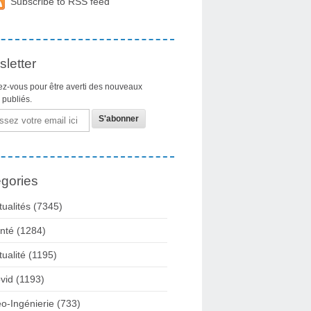
Subscribe to RSS feed
letter
z-vous pour être averti des nouveaux
s publiés.
gories
tualités
(7345)
nté
(1284)
tualité
(1195)
vid
(1193)
o-Ingénierie
(733)