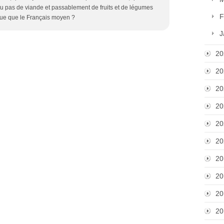
u pas de viande et passablement de fruits et de légumes
F
isque que le Français moyen ?
J
20
20
20
20
20
20
20
20
20
20