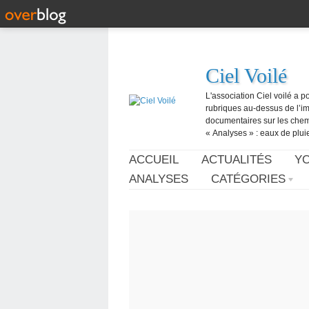
Ciel Voilé
L'association Ciel voilé a p
rubriques au-dessus de l’ima
documentaires sur les chemtr
« Analyses » : eaux de pluie,
ACCUEIL
ACTUALITÉS
Y
ANALYSES
CATÉGORIES