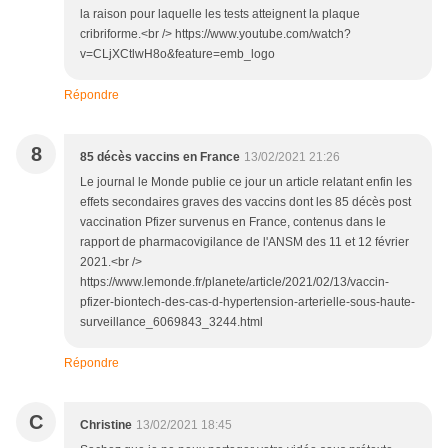
la raison pour laquelle les tests atteignent la plaque
cribriforme.<br /> https://www.youtube.com/watch?
v=CLjXCtlwH8o&feature=emb_logo
Répondre
8
85 décès vaccins en France
13/02/2021 21:26
Le journal le Monde publie ce jour un article relatant enfin les
effets secondaires graves des vaccins dont les 85 décès post
vaccination Pfizer survenus en France, contenus dans le
rapport de pharmacovigilance de l'ANSM des 11 et 12 février
2021.<br />
https://www.lemonde.fr/planete/article/2021/02/13/vaccin-
pfizer-biontech-des-cas-d-hypertension-arterielle-sous-haute-
surveillance_6069843_3244.html
Répondre
C
Christine
13/02/2021 18:45