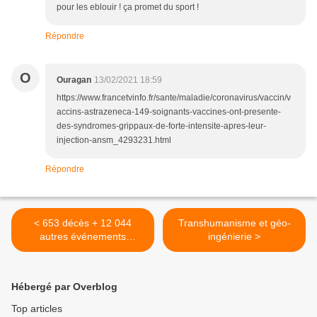
pour les eblouir ! ça promet du sport !
Répondre
O
Ouragan
13/02/2021 18:59
https://www.francetvinfo.fr/sante/maladie/coronavirus/vaccin/v
accins-astrazeneca-149-soignants-vaccines-ont-presente-
des-syndromes-grippaux-de-forte-intensite-apres-leur-
injection-ansm_4293231.html
Répondre
< 653 décès + 12 044
Transhumanisme et géo-
autres événements
ingénierie >
indésirables post-vaccinaux
Hébergé par Overblog
Top articles