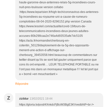
haute-garonne-deux-antennes-relais-5g-incendiees-cours-
nuit-pres-toulouse version collabo
:https://www.leparisien.fr/high-tech/coronavirus-des-antennes-
5g-incendiees-au-royaume-uni-a-cause-de-rumeurs-
complotistes-08-04-2020-8296152.php version Canada
https://www.lesoleil.com/actualite/covid-19/tours-de-
telecommunications-incendiees-deux-jeunes-adultes-
accuses-80b298caa2e746a4d93535afe7dc5105
https://actu.fr/normandie/cherbourg-en-
cotentin_50129/deploiement-de-la-5g-des-opposants-
menent-une-action-d-affichage-sur-
cherbourg_39453558.html beaucoup de commentateurs sur
twitter disant qu’ils se sont fait gauler uniquement parce que
cons ils ont emporté… LEUR TELEPHONE PORTABLE ou ne
l’ont pas mis dans un monnayeur metallique !! ! !et tel port qui
a « borné »en mouchardant »
Répondre
Z
zizildur
13/02/2021 19:44
https://gloria.tv/post/4XnkdcFjBciM3BgE3KVvedbNP<br />