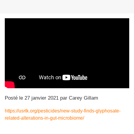
Posté le 27 janvier 2021 par Carey Gillam
https://usrtk.org/pesticides/new-study-finds-glyphosate-
related-alterations-in-gut-microbiome/