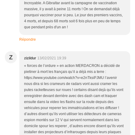
Incroyable. A Gibraltar avant la campagne de vaccination
massive, il y avait à peine 11 morts ! On se demandait déjà
pourquoi vacciner pour si peu. Le jour des premiers vaccins,
4 morts, et depuis 68 morts soit 6 fois plus en peu de temps
que pendant près d'un an !
Répondre
Z
zizildur
13/02/2021 19:39
« forces de l’ordure » en action MERDACRON a décidé de
pietiner à mort les français qu’il a déjà mis a terre :
https://www.youtube.com/watch?v=e2nTksiPJMU l’avenir
nous dira si les crameurs de radars vont aussi cramer les
putes racketteuses sur roues ! certains disant dejà qu’ils vont
enregistrer devant derrière avec des dash cam et traquer
ensuite dans la video les flashs sur la route depuis des
vehicules pour reperer les immatriculations et les diffuser !
d’autres disent qu’ils vont utiliser les détecteurs de cameras
espion montés sur 12 V qui servent normalement dans les
domicile spour les reperer , d’autres encore disent qu’ils vont
installer des projecteurs d’infrarouges depuis leurs plaques