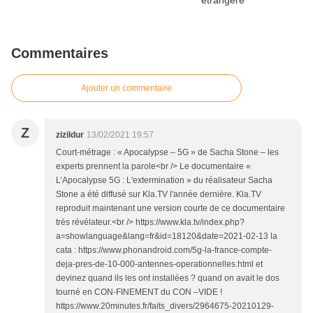
Commentaires
Ajouter un commentaire
Z
zizildur
13/02/2021 19:57
Court-métrage : « Apocalypse – 5G » de Sacha Stone – les
experts prennent la parole<br /> Le documentaire «
L’Apocalypse 5G : L'extermination » du réalisateur Sacha
Stone a été diffusé sur Kla.TV l'année dernière. Kla.TV
reproduit maintenant une version courte de ce documentaire
très révélateur.<br /> https://www.kla.tv/index.php?
a=showlanguage&lang=fr&id=18120&date=2021-02-13 la
cata : https://www.phonandroid.com/5g-la-france-compte-
deja-pres-de-10-000-antennes-operationnelles.html et
devinez quand ils les ont installées ? quand on avait le dos
tourné en CON-FINEMENT du CON –VIDE !
https://www.20minutes.fr/faits_divers/2964675-20210129-