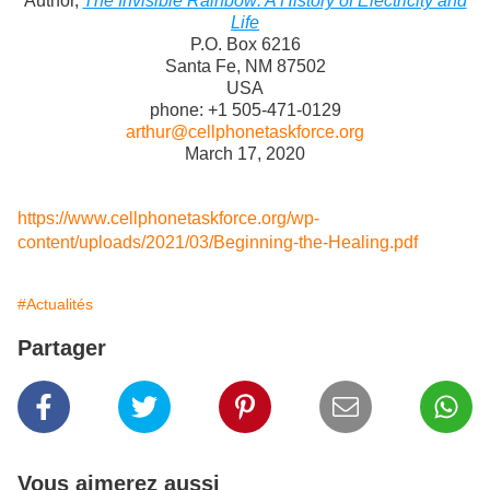
Author,
The Invisible Rainbow: A History of Electricity and
Life
P.O. Box 6216
Santa Fe, NM 87502
USA
phone: +1 505-471-0129
arthur@cellphonetaskforce.org
March 17, 2020
https://www.cellphonetaskforce.org/wp-
content/uploads/2021/03/Beginning-the-Healing.pdf
#Actualités
Partager
Vous aimerez aussi