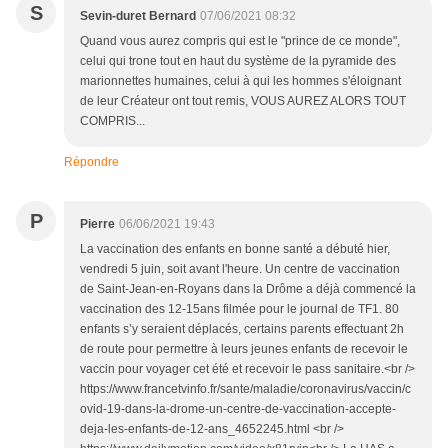
S
Sevin-duret Bernard
07/06/2021 08:32
Quand vous aurez compris qui est le "prince de ce monde",
celui qui trone tout en haut du système de la pyramide des
marionnettes humaines, celui à qui les hommes s'éloignant
de leur Créateur ont tout remis, VOUS AUREZ ALORS TOUT
COMPRIS...
Répondre
P
Pierre
06/06/2021 19:43
La vaccination des enfants en bonne santé a débuté hier,
vendredi 5 juin, soit avant l'heure. Un centre de vaccination
de Saint-Jean-en-Royans dans la Drôme a déjà commencé la
vaccination des 12-15ans filmée pour le journal de TF1. 80
enfants s’y seraient déplacés, certains parents effectuant 2h
de route pour permettre à leurs jeunes enfants de recevoir le
vaccin pour voyager cet été et recevoir le pass sanitaire.<br />
https://www.francetvinfo.fr/sante/maladie/coronavirus/vaccin/c
ovid-19-dans-la-drome-un-centre-de-vaccination-accepte-
deja-les-enfants-de-12-ans_4652245.html <br />