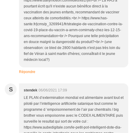
https://www.dailymotion.com/video/x81ryin<br /> La HAS a
pourtant écrit qu'il n'existe aucun bénéfice direct à la
vaccination des jeunes enfants, recommandant de vacciner
ceux atteints de comorbidités.<br /> https://www.has-
sante.fr/jcms/p_3269941/fr/strategie-de-vaccination-contre-la-
covid-19-place-du-vaccin-a-arnm-comirnaty-chez-les-12-15-
ans-recommandation<br /> Pourquoi une telle précipitation
en douce malgré la dangerosité du produit?<br /> (une
observation: ce bled de 2800 habitants n'est pas très loin du
fief de Véran à saint martin d'hères; connaîtrait-il le jeune
médecin local?)
Répondre
S
stendek
06/06/2021 17:09
LE PLAN d’extermination mondial est alimentaire avant tout et
piloté par l’intelligence artificielle satanique tout comme le
programme d ‘empoisonnement de l’air par chemtrails / big
brother vous empoisonne avec le CODEX ALIMENTAIRE puis
surveille le resultat qui sort de votre cul :
https://www.aubedigitale.com/le-petit-pot-intelligent-dote-dia-