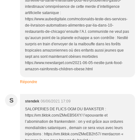
surveille-la-sante-intestinale-pour-les-problemes-gastro-
intestinaux/ omniprésence de cette merde d’intelligence
artificielle satanique :
https://www.aubedigitale.com/mcdonalds-teste-des-services-
de-livraison-automatises-alimentes-par-lia-dans-10-
restaurants-de-chicago/ ensuite l’A.I. communiste ne veut pas
qu’aucun point de la planete echappe a son contrôle : Nestlé
surpris en train d'envoyer de la malbouffe dans les forêts
tropicales amazoniennes où des enfants aussi jeunes que
sept ans sont maintenant obèses morbides
https://www.newstarget.com/2021-06-05-nestle-junk-food-
amazon-rainforests-children-obese.html
Répondre
S
stendek
06/06/2021 17:09
SALOPERIES DE FLICS OGM DU BANKSTER :
https://vm.tiktok.com/ZMeEB56XY/ l’epouvante et
l’abomination de frankenstein : on y est grâce aux ordures
mondialistes sataniques , demain ce sera vous avec leurs
injections : https://vm.tiktok.com/ZMeEB2h57/ merdacron «