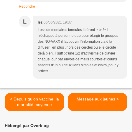
Répondre
L
lez
06/06/2021 19:37
Les commentaires formulés libèrent. <br /> Il
n'échappe à personne que pour élargir le groupes
des NO-VAXX il faut ouvrir l'information c.a.d la
diffuser , en plus , hors des cercles où elle circule
déjà bien. Il suffit d'une 1/2 d'activisme de clavier
chaque jour par envois de mails courtois et courts
assortis d'un ou deux liens simples et clairs, pour y
arriver.
< Depuis qu’on vaccine, la
Message aux jeunes >
mortalité moyenne
quotidienne COVID-19 a
été multipliée par deux
dans le monde
Hébergé par Overblog