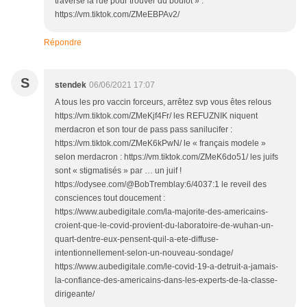
traverse la rue pour trouver du boulot » :
https://vm.tiktok.com/ZMeEBPAv2/
Répondre
S
stendek
06/06/2021 17:07
A tous les pro vaccin forceurs, arrêtez svp vous êtes relous
https://vm.tiktok.com/ZMeKjf4Fr/ les REFUZNIK niquent
merdacron et son tour de pass pass sanilucifer :
https://vm.tiktok.com/ZMeK6kPwN/ le « français modele »
selon merdacron : https://vm.tiktok.com/ZMeK6do51/ les juifs
sont « stigmatisés » par … un juif !
https://odysee.com/@BobTremblay:6/4037:1 le reveil des
consciences tout doucement :
https://www.aubedigitale.com/la-majorite-des-americains-
croient-que-le-covid-provient-du-laboratoire-de-wuhan-un-
quart-dentre-eux-pensent-quil-a-ete-diffuse-
intentionnellement-selon-un-nouveau-sondage/
https://www.aubedigitale.com/le-covid-19-a-detruit-a-jamais-
la-confiance-des-americains-dans-les-experts-de-la-classe-
dirigeante/