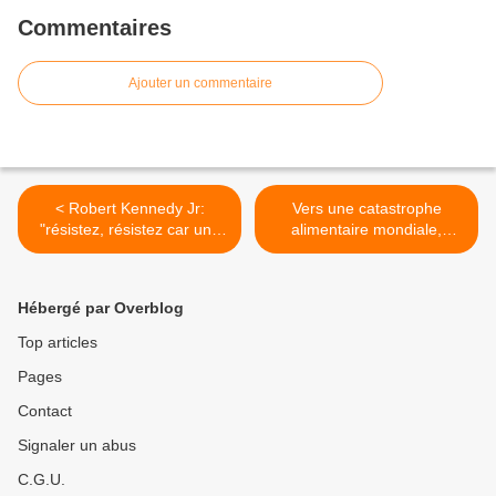
Commentaires
Ajouter un commentaire
< Robert Kennedy Jr:
Vers une catastrophe
"résistez, résistez car une
alimentaire mondiale,
fois qu’ils ont le pouvoir ils
provoquée par des actes de
ne le rendent jamais !"
sabotage politique >
Hébergé par Overblog
Top articles
Pages
Contact
Signaler un abus
C.G.U.