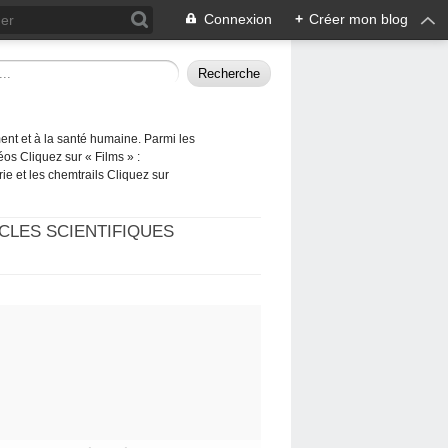
Connexion
+
Créer mon blog
ement et à la santé humaine. Parmi les
éos Cliquez sur « Films » :
rie et les chemtrails Cliquez sur
CLES SCIENTIFIQUES