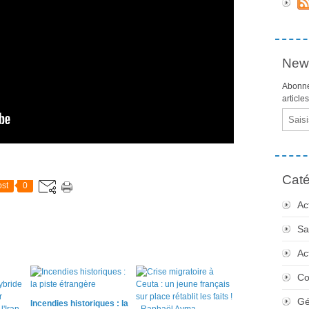
News
Abonne
article
Email
Caté
st
0
Ac
Sa
Ac
Co
Gé
Incendies historiques : la