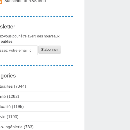
Subscribe to RSS feed
letter
z-vous pour être averti des nouveaux
s publiés.
gories
tualités
(7344)
nté
(1282)
tualité
(1195)
vid
(1193)
o-Ingénierie
(733)