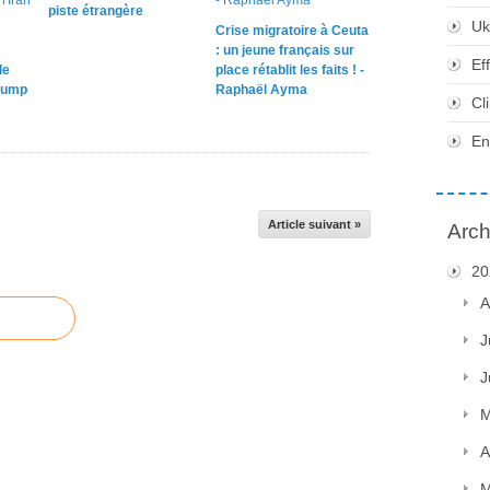
piste étrangère
Uk
Crise migratoire à Ceuta
: un jeune français sur
Ef
le
place rétablit les faits ! -
rump
Raphaël Ayma
Cl
En
Article suivant »
Arch
20
A
J
J
M
A
M