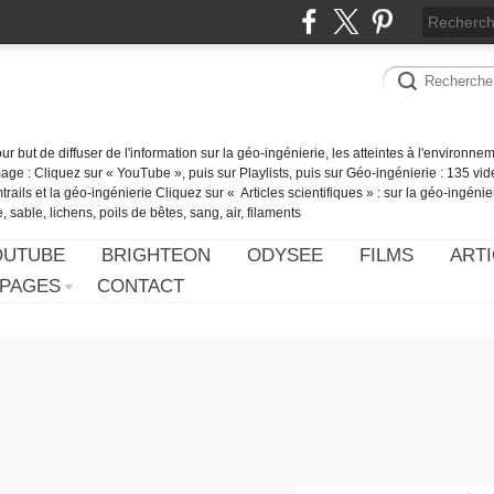
our but de diffuser de l'information sur la géo-ingénierie, les atteintes à l'environn
ge : Cliquez sur « YouTube », puis sur Playlists, puis sur Géo-ingénierie : 135 vid
ails et la géo-ingénierie Cliquez sur « Articles scientifiques » : sur la géo-ingénie
 sable, lichens, poils de bêtes, sang, air, filaments
OUTUBE
BRIGHTEON
ODYSEE
FILMS
ARTI
PAGES
CONTACT