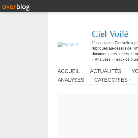
Ciel Voilé
L'association Ciel voilé a p
rubriques au-dessus de l’ima
documentaires sur les chemtr
« Analyses » : eaux de pluie,
ACCUEIL
ACTUALITÉS
Y
ANALYSES
CATÉGORIES