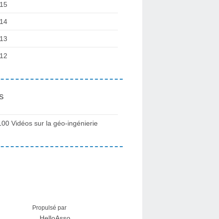
15
14
13
12
s
100 Vidéos sur la géo-ingénierie
Propulsé par
HelloAsso