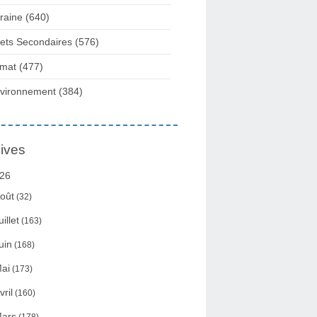
raine
(640)
fets Secondaires
(576)
imat
(477)
vironnement
(384)
ives
26
oût
(32)
uillet
(163)
uin
(168)
ai
(173)
vril
(160)
ars