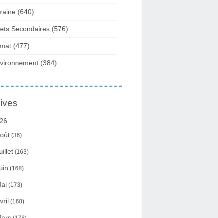
raine
(640)
fets Secondaires
(576)
imat
(477)
vironnement
(384)
ives
26
oût
(36)
uillet
(163)
uin
(168)
ai
(173)
vril
(160)
ars