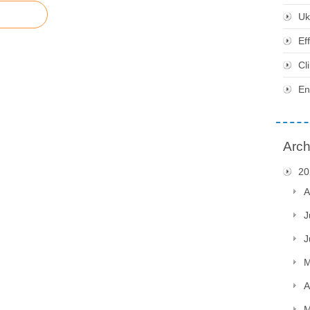
Uk
Ef
Cl
En
Arch
20
A
J
J
M
A
M