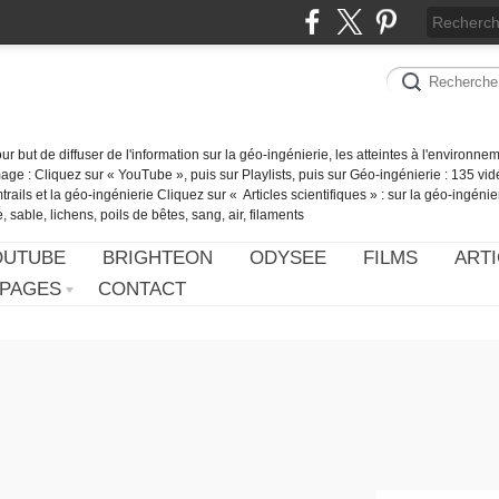
our but de diffuser de l'information sur la géo-ingénierie, les atteintes à l'environn
ge : Cliquez sur « YouTube », puis sur Playlists, puis sur Géo-ingénierie : 135 vid
ails et la géo-ingénierie Cliquez sur « Articles scientifiques » : sur la géo-ingénie
 sable, lichens, poils de bêtes, sang, air, filaments
OUTUBE
BRIGHTEON
ODYSEE
FILMS
ARTI
PAGES
CONTACT