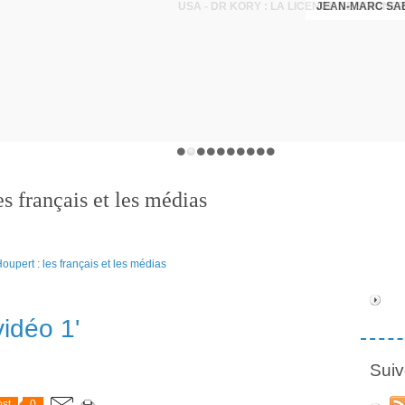
JEAN-MARC SA
s français et les médias
vidéo 1'
Suiv
st
0