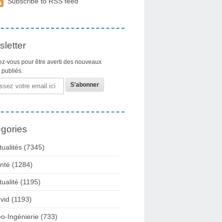
Subscribe to RSS feed
letter
z-vous pour être averti des nouveaux
s publiés.
gories
tualités
(7345)
nté
(1284)
tualité
(1195)
vid
(1193)
o-Ingénierie
(733)