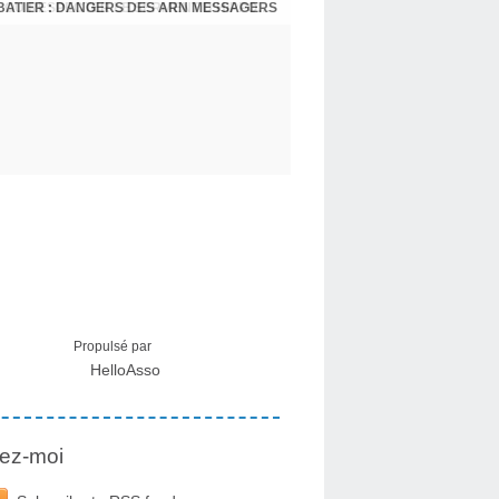
BATIER : DANGERS DES ARN MESSAGERS
USA - DR KORY : LA LICENCE DE SOIGNER OU RESPECTER LE SERMENT D'HIPPOCRATE CONTRE VENTS ET MARÉES
Propulsé par
HelloAsso
ez-moi