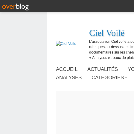
Ciel Voilé
L'association Ciel voilé a p
rubriques au-dessus de l’ima
documentaires sur les chemtr
« Analyses » : eaux de pluie,
ACCUEIL
ACTUALITÉS
Y
ANALYSES
CATÉGORIES