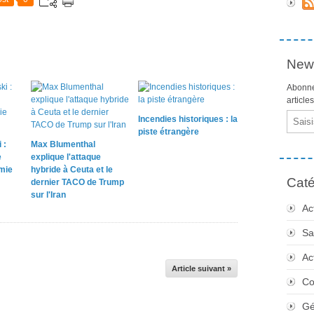
News
Abonne
article
Email
Incendies historiques : la
piste étrangère
 :
Max Blumenthal
e
explique l'attaque
omie
hybride à Ceuta et le
Caté
dernier TACO de Trump
sur l'Iran
Ac
Sa
Ac
Article suivant »
Co
Gé