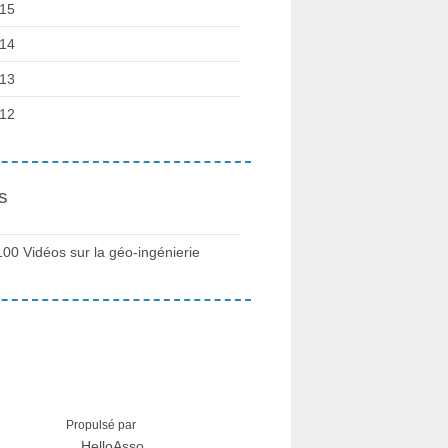
15
14
13
12
s
100 Vidéos sur la géo-ingénierie
Propulsé par
HelloAsso