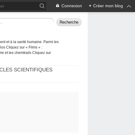
Connexion
+
Créer mon blog
ement et à la santé humaine. Parmi les
éos Cliquez sur « Films » :
rie et les chemtrails Cliquez sur
CLES SCIENTIFIQUES