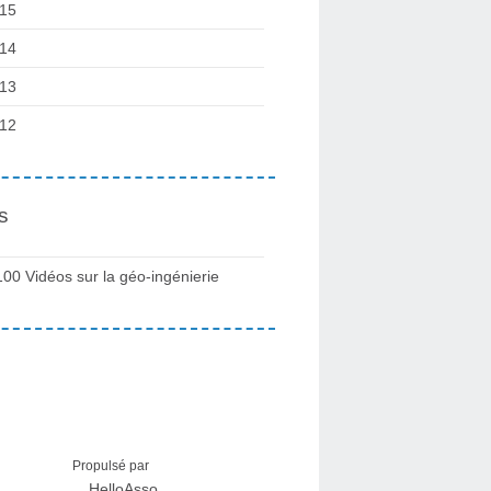
15
14
13
12
s
100 Vidéos sur la géo-ingénierie
Propulsé par
HelloAsso