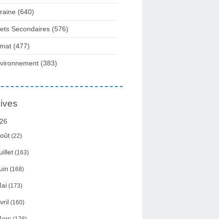
raine
(640)
fets Secondaires
(576)
imat
(477)
vironnement
(383)
ives
26
oût
(22)
uillet
(163)
uin
(168)
ai
(173)
vril
(160)
ars