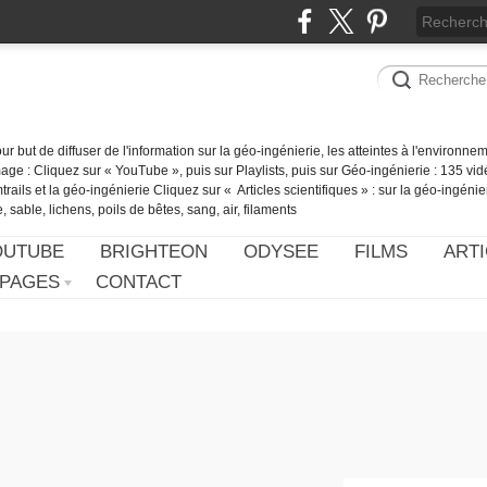
our but de diffuser de l'information sur la géo-ingénierie, les atteintes à l'environn
ge : Cliquez sur « YouTube », puis sur Playlists, puis sur Géo-ingénierie : 135 vid
ails et la géo-ingénierie Cliquez sur « Articles scientifiques » : sur la géo-ingénie
 sable, lichens, poils de bêtes, sang, air, filaments
OUTUBE
BRIGHTEON
ODYSEE
FILMS
ARTI
PAGES
CONTACT