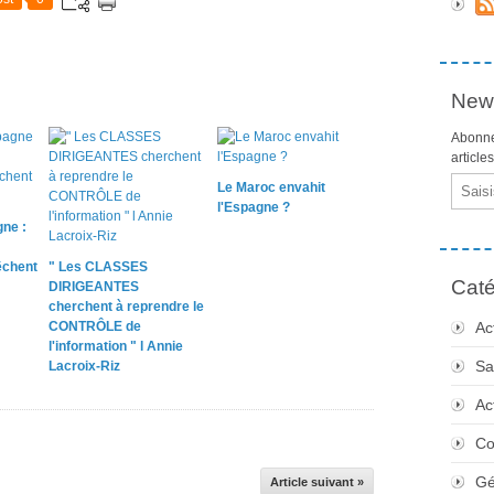
News
Abonne
article
Email
Le Maroc envahit
l'Espagne ?
ne :
chent
" Les CLASSES
Caté
DIRIGEANTES
cherchent à reprendre le
CONTRÔLE de
Ac
l'information " l Annie
Sa
Lacroix-Riz
Ac
Co
Gé
Article suivant »