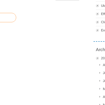
Uk
Ef
Cl
En
Arch
20
A
J
J
M
A
M