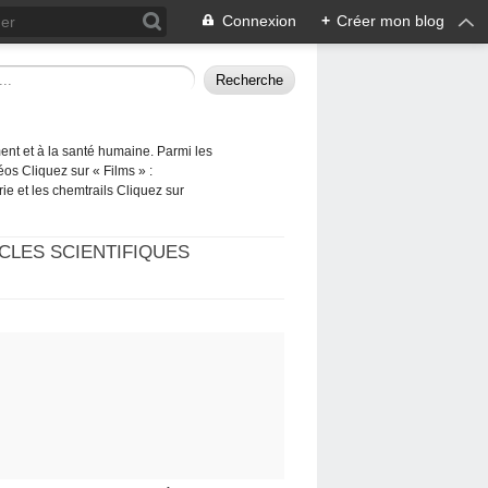
Connexion
+
Créer mon blog
ement et à la santé humaine. Parmi les
éos Cliquez sur « Films » :
rie et les chemtrails Cliquez sur
CLES SCIENTIFIQUES