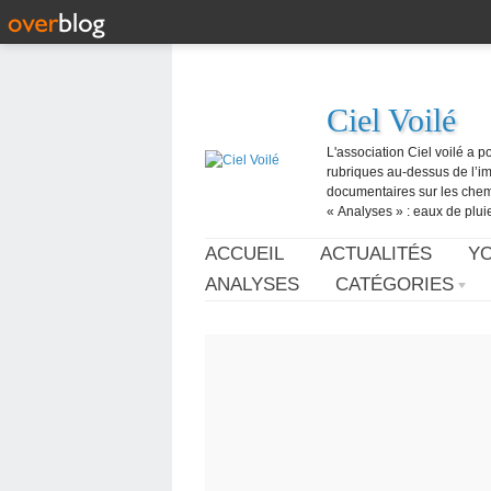
Ciel Voilé
L'association Ciel voilé a p
rubriques au-dessus de l’ima
documentaires sur les chemtr
« Analyses » : eaux de pluie,
ACCUEIL
ACTUALITÉS
Y
ANALYSES
CATÉGORIES