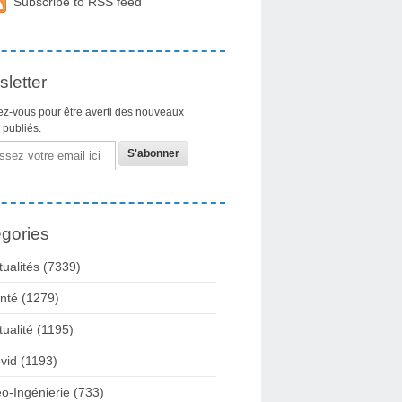
Subscribe to RSS feed
letter
z-vous pour être averti des nouveaux
s publiés.
gories
tualités
(7339)
nté
(1279)
tualité
(1195)
vid
(1193)
o-Ingénierie
(733)