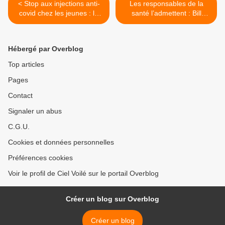
< Stop aux injections anti-
Les responsables de la
covid chez les jeunes : la
santé l’admettent : Bill
recommandation des
Gates a utilisé sa richesse
agences sanitaires du
et son influence pour tirer
Danemark, Royaume-Uni,
les ficelles de la pandémie
Hébergé par Overblog
Belgique et Suède
>
Top articles
Pages
Contact
Signaler un abus
C.G.U.
Cookies et données personnelles
Préférences cookies
Voir le profil de Ciel Voilé sur le portail Overblog
Créer un blog sur Overblog
Créer un blog