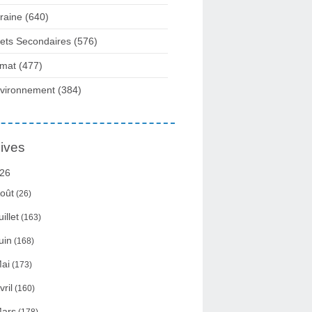
raine
(640)
fets Secondaires
(576)
imat
(477)
vironnement
(384)
ives
26
oût
(26)
uillet
(163)
uin
(168)
ai
(173)
vril
(160)
ars