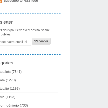
Subscribe to RSS feed
letter
z-vous pour être averti des nouveaux
s publiés.
gories
tualités
(7341)
nté
(1279)
tualité
(1195)
vid
(1193)
o-Ingénierie
(733)