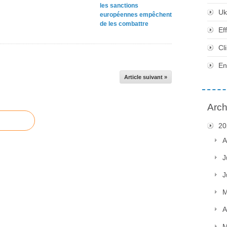
les sanctions
Uk
européennes empêchent
de les combattre
Ef
Cl
En
Article suivant »
Arch
20
A
J
J
M
A
M