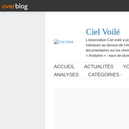
Ciel Voilé
L'association Ciel voilé a p
rubriques au-dessus de l’ima
documentaires sur les chemtr
« Analyses » : eaux de pluie,
ACCUEIL
ACTUALITÉS
Y
ANALYSES
CATÉGORIES