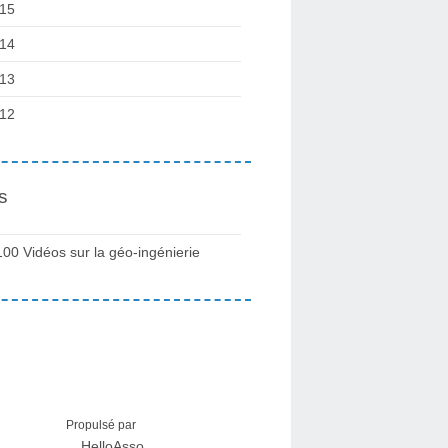
15
14
13
12
s
100 Vidéos sur la géo-ingénierie
Propulsé par
HelloAsso