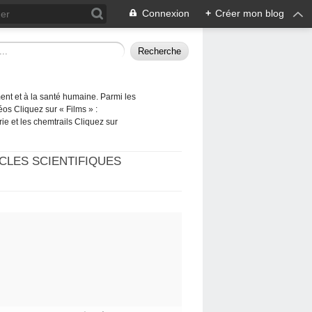
Connexion
+
Créer mon blog
ement et à la santé humaine. Parmi les
éos Cliquez sur « Films » :
rie et les chemtrails Cliquez sur
CLES SCIENTIFIQUES