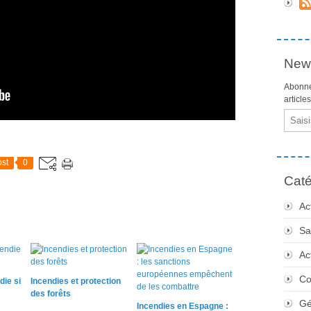
News
Abonne
article
Email
st
0
Caté
Ac
Sa
Ac
Co
die si
Incendies et protection
des forêts
Gé
Incendies en Espagne :