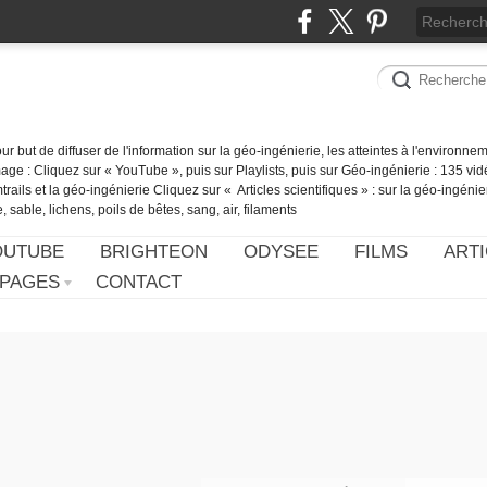
our but de diffuser de l'information sur la géo-ingénierie, les atteintes à l'environn
ge : Cliquez sur « YouTube », puis sur Playlists, puis sur Géo-ingénierie : 135 vid
ails et la géo-ingénierie Cliquez sur « Articles scientifiques » : sur la géo-ingénie
 sable, lichens, poils de bêtes, sang, air, filaments
OUTUBE
BRIGHTEON
ODYSEE
FILMS
ARTI
PAGES
CONTACT