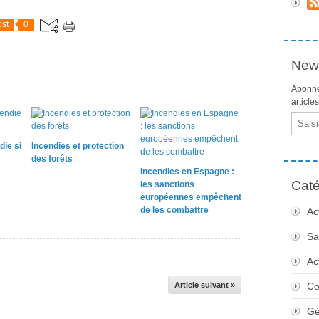
st
0
News
Abonne
article
Email
die si
Incendies et protection
des forêts
Incendies en Espagne :
Caté
les sanctions
européennes empêchent
de les combattre
Ac
Sa
Ac
Article suivant »
Co
Gé