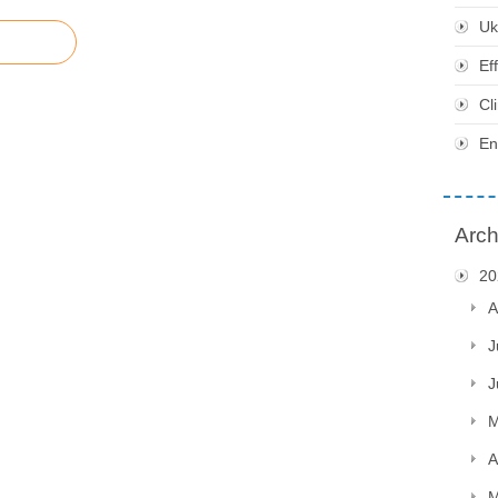
Uk
Ef
Cl
En
Arch
20
A
J
J
M
A
M