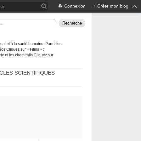
Connexion
+
Créer mon blog
ement et à la santé humaine. Parmi les
éos Cliquez sur « Films » :
rie et les chemtrails Cliquez sur
CLES SCIENTIFIQUES