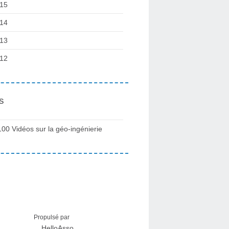
15
14
13
12
s
100 Vidéos sur la géo-ingénierie
Propulsé par
HelloAsso