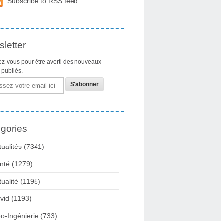
Subscribe to RSS feed
letter
z-vous pour être averti des nouveaux
s publiés.
gories
tualités
(7341)
nté
(1279)
tualité
(1195)
vid
(1193)
o-Ingénierie
(733)