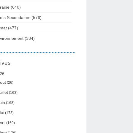
raine
(640)
fets Secondaires
(576)
imat
(477)
vironnement
(384)
ives
26
oût
(26)
uillet
(163)
uin
(168)
ai
(173)
vril
(160)
ars