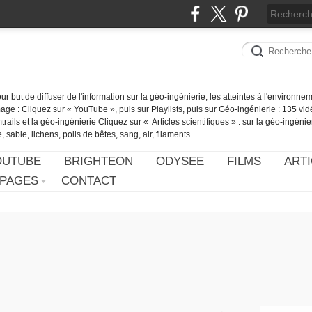
our but de diffuser de l'information sur la géo-ingénierie, les atteintes à l'environn
ge : Cliquez sur « YouTube », puis sur Playlists, puis sur Géo-ingénierie : 135 vid
ails et la géo-ingénierie Cliquez sur « Articles scientifiques » : sur la géo-ingénie
 sable, lichens, poils de bêtes, sang, air, filaments
OUTUBE
BRIGHTEON
ODYSEE
FILMS
ARTI
PAGES
CONTACT