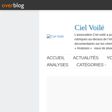
Ciel Voilé
L'association Ciel voilé a p
rubriques au-dessus de l’ima
documentaires sur les chemtr
« Analyses » : eaux de pluie,
ACCUEIL
ACTUALITÉS
Y
ANALYSES
CATÉGORIES