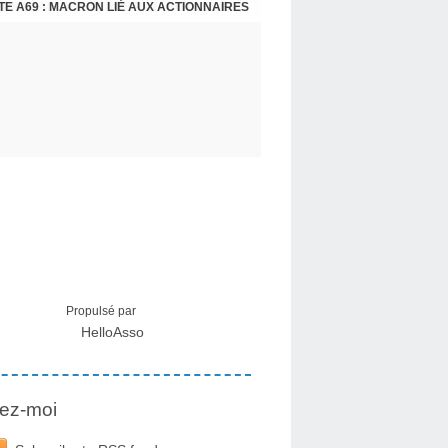
E A69 : MACRON LIÉ AUX ACTIONNAIRES
CRISE MIGRATOIRE À CEUTA : UN JEUNE FRANÇAIS SUR PLACE RÉTABLIT LES FAITS ! - RAPHAËL AYMA
Propulsé par
HelloAsso
ez-moi