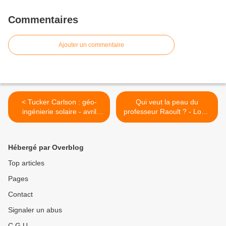
Commentaires
Ajouter un commentaire
< Tucker Carlson : géo-
Qui veut la peau du
ingénierie solaire - avril
professeur Raoult ? - Louis
2021
Fouché et Claude
Escarguel >
Hébergé par Overblog
Top articles
Pages
Contact
Signaler un abus
C.G.U.