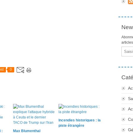
News
Abonne
article
Email
st
0
Caté
Ac
Sa
Ac
Co
Incendies historiques : la
piste étrangère
Gé
 :
Max Blumenthal