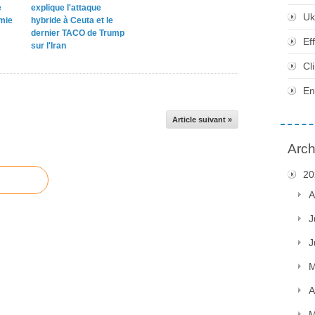
e
explique l'attaque
Uk
omie
hybride à Ceuta et le
dernier TACO de Trump
Ef
sur l'Iran
Cl
En
Article suivant »
Arch
20
A
J
J
M
A
M