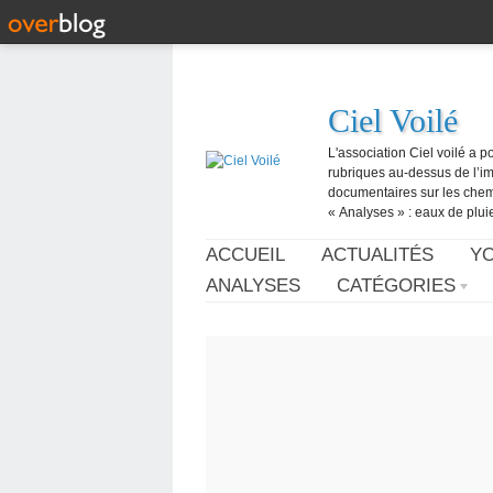
Ciel Voilé
L'association Ciel voilé a p
rubriques au-dessus de l’ima
documentaires sur les chemtr
« Analyses » : eaux de pluie,
ACCUEIL
ACTUALITÉS
Y
ANALYSES
CATÉGORIES