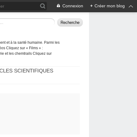
Connexion
+
Créer mon blog
ement et à la santé humaine. Parmi les
éos Cliquez sur « Films » :
rie et les chemtrails Cliquez sur
CLES SCIENTIFIQUES