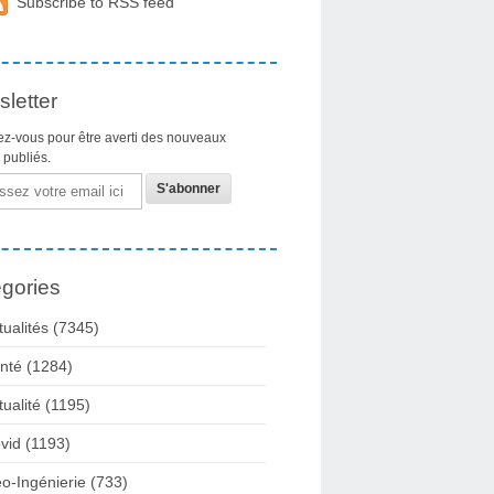
Subscribe to RSS feed
letter
z-vous pour être averti des nouveaux
s publiés.
gories
tualités
(7345)
nté
(1284)
tualité
(1195)
vid
(1193)
o-Ingénierie
(733)