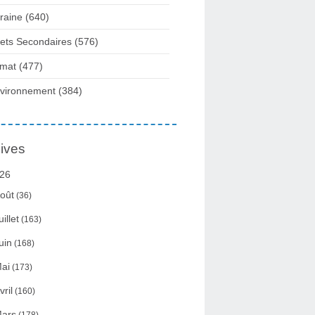
raine
(640)
fets Secondaires
(576)
imat
(477)
vironnement
(384)
ives
26
oût
(36)
uillet
(163)
uin
(168)
ai
(173)
vril
(160)
ars