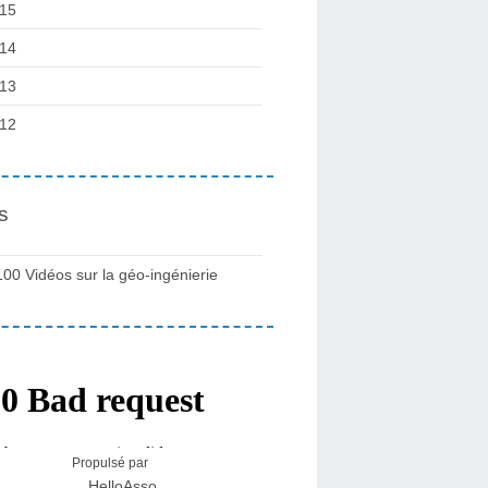
15
14
13
12
s
100 Vidéos sur la géo-ingénierie
Propulsé par
HelloAsso