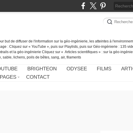
our but de diffuser de l'information sur la géo-ingénierie, les atteintes à l'environn
ge : Cliquez sur « YouTube », puis sur Playlists, puis sur Géo-ingénierie : 135 vid
ails et la géo-ingénierie Cliquez sur « Articles scientifiques » : sur la géo-ingénie
 sable, lichens, poils de bêtes, sang, air, filaments
OUTUBE
BRIGHTEON
ODYSEE
FILMS
ARTI
PAGES
CONTACT