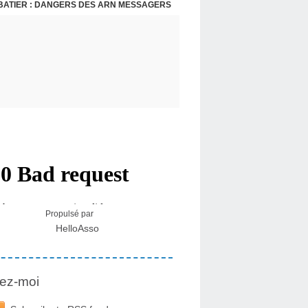
BATIER : DANGERS DES ARN MESSAGERS
USA - DR KORY : LA LICENCE DE SOIGNER OU RESPECTER LE SERMENT D'HIPPOCRATE CONTRE VENTS ET MARÉES
Propulsé par
HelloAsso
ez-moi