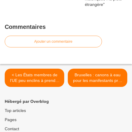
Commentaires
Ajouter un commentaire
< Les États membres de
Bruxelles : canons à eau
l’UE peu enclins à prendre
pour les manifestants pro-
des sanctions
palestiniens devant
commerciales contre Israël
l'ambassade d'Israël >
Hébergé par Overblog
Top articles
Pages
Contact