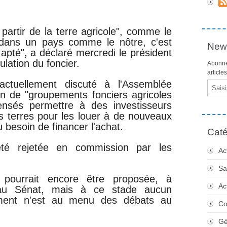
 partir de la terre agricole", comme le
dans un pays comme le nôtre, c'est
News
apté", a déclaré mercredi le président
ulation du foncier.
Abonne
article
actuellement discuté à l'Assemblée
Email
ion de "groupements fonciers agricoles
censés permettre à des investisseurs
es terres pour les louer à de nouveaux
u besoin de financer l'achat.
Caté
été rejetée en commission par les
Ac
Sa
e pourrait encore être proposée, à
Ac
 au Sénat, mais à ce stade aucun
ment n'est au menu des débats au
Co
Gé