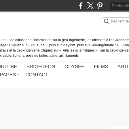
our but de diffuser de l'information sur la géo-ingénierie, les atteintes à l'environn
ge : Cliquez sur « YouTube », puis sur Playlists, puis sur Géo-ingénierie : 135 vid
ails et la géo-ingénierie Cliquez sur « Articles scientifiques » : sur la géo-ingénie
 sable, lichens, poils de bêtes, sang, air, filaments
OUTUBE
BRIGHTEON
ODYSEE
FILMS
ARTI
PAGES
CONTACT