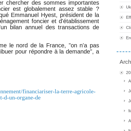
aller chercher des sommes importantes
Uk
cier est globalement assez stable ?
iqué Emmanuel Hyest, président de la
Ef
ménagement foncier et d'établissement
d'un bilan annuel des transactions de
Cl
En
me le nord de la France, "on n'a pas
ribuer pour répondre à la demande", a
Arch
20
A
onnement/financiariser-la-terre-agricole-
J
nt-d-un-organe-de
J
M
A
M