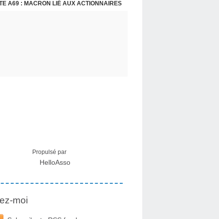
E A69 : MACRON LIÉ AUX ACTIONNAIRES
CRISE MIGRATOIRE À CEUTA : UN JEUNE FRANÇAIS SUR PLACE RÉTABLIT LES FAITS ! - RAPHAËL AYMA
Propulsé par
HelloAsso
ez-moi