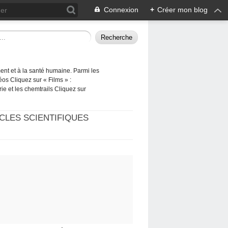
Connexion
+
Créer mon blog
ement et à la santé humaine. Parmi les
éos Cliquez sur « Films » :
rie et les chemtrails Cliquez sur
CLES SCIENTIFIQUES