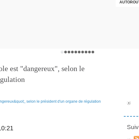
AUTOROUT
cole est "dangereux", selon le
égulation
Suiv
10:21