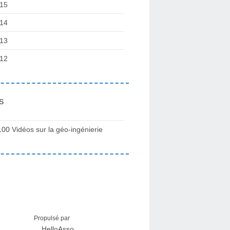
15
14
13
12
s
100 Vidéos sur la géo-ingénierie
Propulsé par
HelloAsso