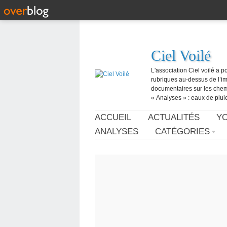
Ciel Voilé
L'association Ciel voilé a p
rubriques au-dessus de l’ima
documentaires sur les chemtr
« Analyses » : eaux de pluie,
ACCUEIL
ACTUALITÉS
Y
ANALYSES
CATÉGORIES