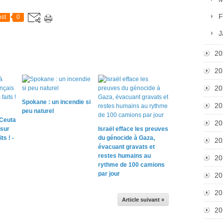
F
st
0
J
20
20
20
Spokane : un incendie si
20
peu naturel
 Ceuta
20
 sur
Israël efface les preuves
ts ! -
du génocide à Gaza,
20
évacuant gravats et
restes humains au
20
rythme de 100 camions
par jour
20
20
Article suivant »
20