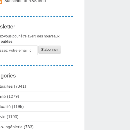
Subscribe to RSS feed
letter
z-vous pour être averti des nouveaux
s publiés.
gories
tualités
(7341)
nté
(1279)
tualité
(1195)
vid
(1193)
o-Ingénierie
(733)