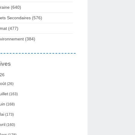
raine
(640)
fets Secondaires
(576)
imat
(477)
vironnement
(384)
ives
26
oût
(26)
uillet
(163)
uin
(168)
ai
(173)
vril
(160)
ars