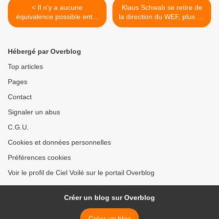
< Il n’y a aucune
Klaus Schwab se retire de
équivalence possible entre
la direction du WEF, plus de
la violence israélienne et
50 ans après sa fondation >
celle de la résistance
Hébergé par Overblog
Top articles
Pages
Contact
Signaler un abus
C.G.U.
Cookies et données personnelles
Préférences cookies
Voir le profil de Ciel Voilé sur le portail Overblog
Créer un blog sur Overblog
Créer un blog