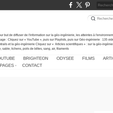
our but de diffuser de l'information sur la géo-ingénierie, les atteintes à l'environn
ge : Cliquez sur « YouTube », puis sur Playlists, puis sur Géo-ingénierie : 135 vid
ails et la géo-ingénierie Cliquez sur « Articles scientifiques » : sur la géo-ingénie
 sable, lichens, poils de bêtes, sang, air, filaments
OUTUBE
BRIGHTEON
ODYSEE
FILMS
ARTI
PAGES
CONTACT