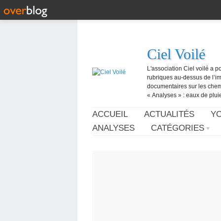
Ciel Voilé
L'association Ciel voilé a p
rubriques au-dessus de l’ima
documentaires sur les chemtr
« Analyses » : eaux de pluie,
ACCUEIL
ACTUALITÉS
Y
ANALYSES
CATÉGORIES