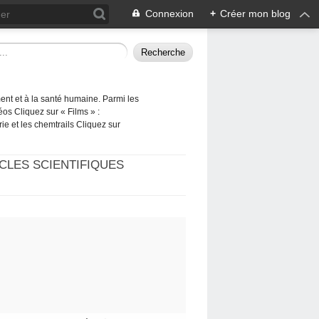
Connexion
+
Créer mon blog
ement et à la santé humaine. Parmi les
éos Cliquez sur « Films » :
rie et les chemtrails Cliquez sur
CLES SCIENTIFIQUES