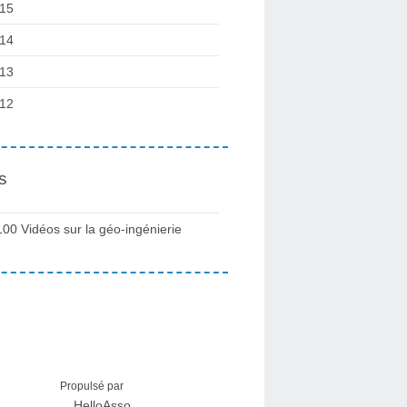
15
14
13
12
s
100 Vidéos sur la géo-ingénierie
Propulsé par
HelloAsso