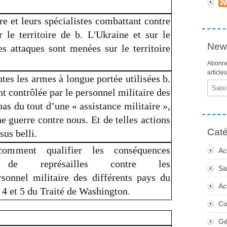
e et leurs spécialistes combattant contre
r le territoire de b. L'Ukraine et sur le
News
des attaques sont menées sur le territoire
Abonne
article
utes les armes à longue portée utilisées b.
Email
t contrôlée par le personnel militaire des
pas du tout d’une « assistance militaire »,
e guerre contre nous. Et de telles actions
Caté
sus belli.
omment qualifier les conséquences
Ac
es de représailles contre les
Sa
rsonnel militaire des différents pays du
Ac
. 4 et 5 du Traité de Washington.
Co
Gé