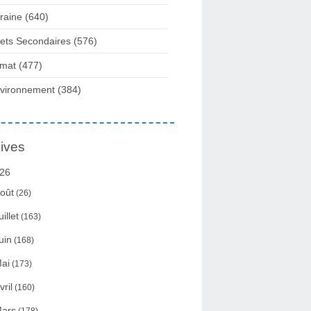
raine
(640)
fets Secondaires
(576)
imat
(477)
vironnement
(384)
ives
26
oût
(26)
uillet
(163)
uin
(168)
ai
(173)
vril
(160)
ars