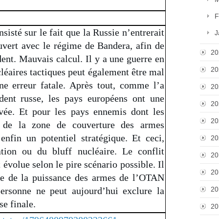
F
nsisté sur le fait que la Russie n’entrerait
J
ouvert avec le régime de Bandera, afin de
20
dent. Mauvais calcul. Il y a une guerre en
20
cléaires tactiques peut également être mal
ne erreur fatale. Après tout, comme l’a
20
sident russe, les pays européens ont une
20
evée. Et pour les pays ennemis dont les
20
là de la zone de couverture des armes
 enfin un potentiel stratégique. Et ceci,
20
ation ou du bluff nucléaire. Le conflit
20
 évolue selon le pire scénario possible. Il
20
te de la puissance des armes de l’OTAN
20
personne ne peut aujourd’hui exclure la
se finale.
20