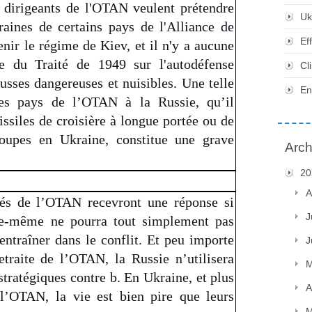
s dirigeants de l'OTAN veulent prétendre
Uk
eraines de certains pays de l'Alliance de
Ef
enir le régime de Kiev, et il n'y a aucune
le du Traité de 1949 sur l'autodéfense
Cl
ausses dangereuses et nuisibles. Une telle
En
des pays de l’OTAN à la Russie, qu’il
issiles de croisière à longue portée ou de
roupes en Ukraine, constitue une grave
Arch
20
A
iés de l’OTAN recevront une réponse si
J
lle-même ne pourra tout simplement pas
 entraîner dans le conflit. Et peu importe
J
traite de l’OTAN, la Russie n’utilisera
M
tratégiques contre b. En Ukraine, et plus
A
l’OTAN, la vie est bien pire que leurs
M