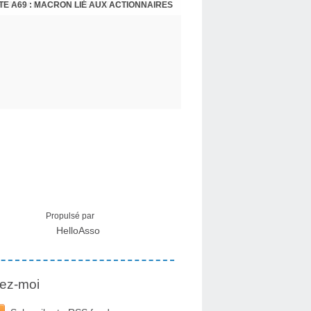
E A69 : MACRON LIÉ AUX ACTIONNAIRES
CRISE MIGRATOIRE À CEUTA : UN JEUNE FRANÇAIS SUR PLACE RÉTABLIT LES FAITS ! - RAPHAËL AYMA
Propulsé par
HelloAsso
ez-moi