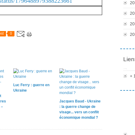
/status/1796488979388223661
20
20
20
st
0
20
Lien
+ 
Luc Ferry : guerre en
Ukraine
t
rres
Jacques Baud - Ukraine
 –
: la guerre change de
visage... vers un conflit
économique mondial ?