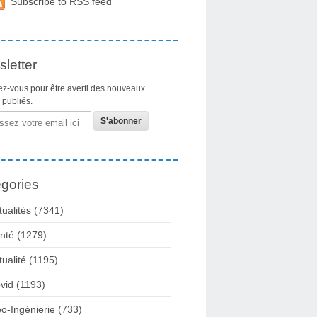
Subscribe to RSS feed
letter
z-vous pour être averti des nouveaux
s publiés.
gories
tualités
(7341)
nté
(1279)
tualité
(1195)
vid
(1193)
o-Ingénierie
(733)